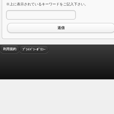
※上に表示されているキーワードをご記入下さい。
送信
利用規約
ﾌﾟﾗｲﾊﾞｼｰﾎﾟﾘｼｰ