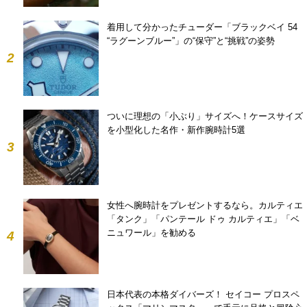
着用して分かったチューダー「ブラックベイ 54
“ラグーンブルー”」の“保守”と“挑戦”の姿勢
2
ついに理想の「小ぶり」サイズへ！ケースサイズ
を小型化した名作・新作腕時計5選
3
女性へ腕時計をプレゼントするなら。カルティエ
「タンク」「パンテール ドゥ カルティエ」「ベ
ニュワール」を勧める
4
日本代表の本格ダイバーズ！ セイコー プロスペ