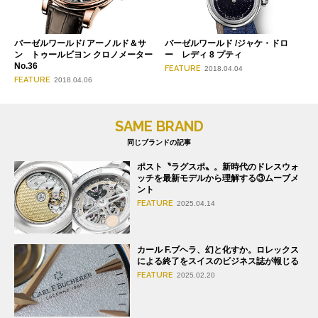
バーゼルワールド/ アーノルド＆サ
バーゼルワールド /ジャケ・ドロ
ン トゥールビヨン クロノメーター
ー レディ 8 プティ
No.36
FEATURE
2018.04.04
FEATURE
2018.04.06
SAME BRAND
同じブランドの記事
ポスト〝ラグスポ〟。新時代のドレスウォ
ッチを最新モデルから理解する③ムーブメ
ント
FEATURE
2025.04.14
カール F.ブヘラ、幻と化すか。ロレックス
による終了をスイスのビジネス誌が報じる
FEATURE
2025.02.20