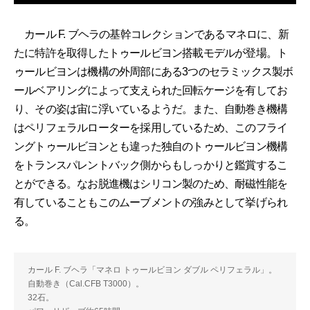
カール F. ブヘラの基幹コレクションであるマネロに、新
たに特許を取得したトゥールビヨン搭載モデルが登場。ト
ゥールビヨンは機構の外周部にある3つのセラミックス製ボ
ールベアリングによって支えられた回転ケージを有してお
り、その姿は宙に浮いているようだ。また、自動巻き機構
はペリフェラルローターを採用しているため、このフライ
ングトゥールビヨンとも違った独自のトゥールビヨン機構
をトランスパレントバック側からもしっかりと鑑賞するこ
とができる。なお脱進機はシリコン製のため、耐磁性能を
有していることもこのムーブメントの強みとして挙げられ
る。
カール F. ブヘラ「マネロ トゥールビヨン ダブル ペリフェラル」。
自動巻き（Cal.CFB T3000）。
32石。