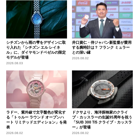
シチズンから雨の雫をデザインに取
井口資仁・侍ジャパン新監督が愛用
り入れた「シチズン エル レイネ
する腕時計は？ フランク ミュラー
ル」に、ダイヤモンドベゼルの限定
との深い縁
モデルが登場
2026.08.02
2026.08.03
ラドー、紫外線で文字盤色が変化す
ドクサより、海洋探検家のクライ
る「トゥルー ラウンド オープンハ
ブ・カッスラーの生誕95周年を祝う
ート リミテッドエディション」を発
「SUB 300 Ti5 クライブ・カッスラ
表
ー」が登場
2026.08.02
2026.08.02