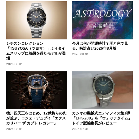
シチズンコレクション
今月は何が開運時計？形と色で見
「TSUYOSA（ツヨサ）」よりタイ
る、時計占い2026年8月版
ムスリップに着想を得たモデルが登
2026.08.01
場
2026.08.01
徳川四天王をはじめ、12武将らの兜
カシオの機械式エディフィス第3弾
が並ぶ。ロジェ・デュブイ「エクス
「EFK-200」を『ウォッチタイム』
カリバー ザ カブト レガシー」
ドイツ版編集長がレビュー
2026.08.01
2026.07.31