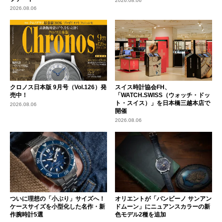
2026.08.06
2026.08.06
クロノス日本版 9月号（Vol.126）発
スイス時計協会FH、
売中！
「WATCH.SWISS（ウォッチ・ドッ
ト・スイス）」を日本橋三越本店で
2026.08.06
開催
2026.08.06
ついに理想の「小ぶり」サイズへ！
オリエントが「バンビーノ サンアン
ケースサイズを小型化した名作・新
ドムーン」にニュアンスカラーの新
作腕時計5選
色モデル2種を追加