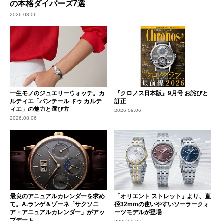
の本格ダイバーズ7選
2026.08.06
一生モノのジュエリーウォッチ。カ
『クロノス日本版』9月号 お詫びと
ルティエ「パンテール ドゥ カルテ
訂正
ィエ」の魅力と選び方
2026.08.06
2026.08.06
最良のアニュアルカレンダーを求め
「オリエント ストレット」より、直
て。A.ランゲ＆ゾーネ「サクソニ
径32mmの使いやすいソーラークォ
ア・アニュアルカレンダー」がアッ
ーツモデルが登場
プデート