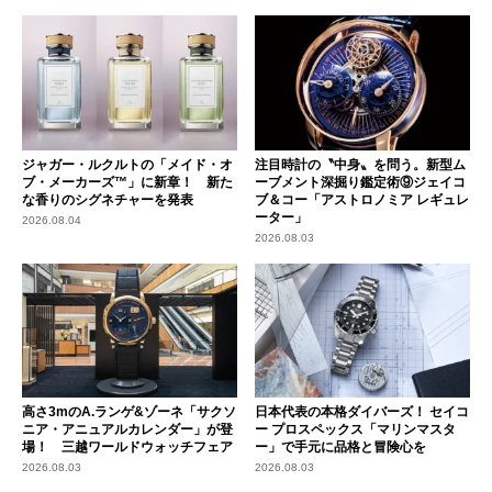
ジャガー・ルクルトの「メイド・オ
注目時計の〝中身〟を問う。新型ム
ブ・メーカーズ™」に新章！ 新た
ーブメント深掘り鑑定術⑨ジェイコ
な香りのシグネチャーを発表
ブ＆コー「アストロノミア レギュレ
ーター」
2026.08.04
2026.08.03
高さ3mのA.ランゲ&ゾーネ「サクソ
日本代表の本格ダイバーズ！ セイコ
ニア・アニュアルカレンダー」が登
ー プロスペックス「マリンマスタ
場！ 三越ワールドウォッチフェア
ー」で手元に品格と冒険心を
2026.08.03
2026.08.03