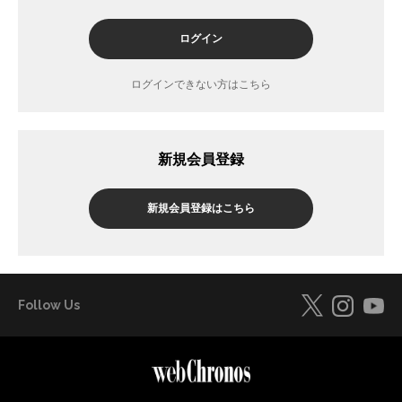
ログイン
ログインできない方はこちら
新規会員登録
新規会員登録はこちら
Follow Us