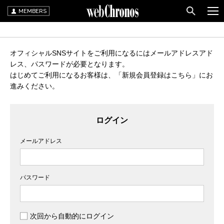
MEMBERS
オフィシャルSNSサイトをご利用になるにはメールアドレスアド
レス、パスワードが必要となります。
はじめてご利用になるお客様は、「新規会員登録はこちら」にお
進みください。
ログイン
メールアドレス
パスワード
次回から自動的にログイン