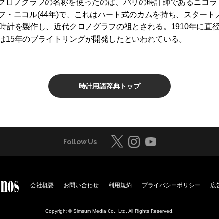
クロノグラフの名称を使ったのは、パリの時計師であるニコラ・
フ・ニコル(44年)で、これはハート式のカムを持ち、スター
時計を製作し、近代クロノグラフの祖とされる。1910年に直径
は15年のブライトリングが開発したといわれている。
時計用語辞典トップ
Follow Us
会社概要
お問い合わせ
利用規約
プライバシーポリシー
広
Copyright © Simsum Media Co., Ltd. All Rights Reserved.