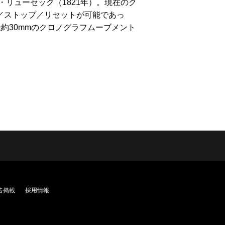
リューセック（1821年）。現在のク
ト／ストップ／リセットが可能であっ
約30mmのクロノグラフムーブメント
告掲載
採用情報