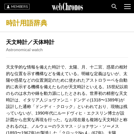
MEMBERS
時計用語辞典
天文時計／天体時計
Astronomical watch
天文学的な情報を備えた時計で、太陽、月、十二宮、惑星の相対
的な位置を示す機構などを備えている。明確な定義はないが、太
陽や惑星などの位置測定のために使われたアストロラーベを自動
的に表示する機構を備えたものが天文時計といえる。15世紀以前
のものは水力や錘を動力源にしたとされる。世界初の精密な天文
時計は、イタリア人ジョヴァンニ・ドンディ(1318〜1389年)が
設計した通称「ドンディ・クロック」といわれており、現物は残
っていないが、1990年代にルードヴィヒ・エクスリン博士が設
計図から忠実な再現を行った。なお現在最も複雑な天文時計と称
されるのは、ノルウェーのラスマス・ジョナサン・ソーメス
(1893〜1967年)が製造した「クロックNo.4」(67年)。太陽、