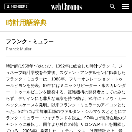
MEMBERS
時計用語辞典
フランク・ミュラー
Franck Muller
時計師(1958年〜)および、1992年に総合した時計ブランド。ジ
ュネーブ時計学校を卒業後、スヴェン・アンデルセンに師事した
フランク・ミュラーは、1986年、フリーオシレーション・トゥ
ールビヨンを発表。89年にはミニッツリピーター・永久カレンダ
ー・トゥールビヨンを開発する。複雑機構の開発者としてのみな
らず、デザインにも非凡な造詣を持つ彼は、91年にトノウ・カー
ベックスケースを発明。以来フランク・ミュラーのアイコンとな
った。92年には宝飾細工師のヴァルタン・シルマケスとともにフ
ランク・ミュラー・ウォチランドを設立。97年には現所在地のジ
ャントゥに移転し、同年より独自の時計サロンW.P.H.H.を開催し
ている。2006年に発表した「エテルニタス」は腕時計史上、最