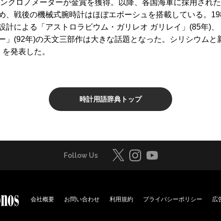
マリンクロノメーターが金賞を獲得。以降、各国海軍に採用され
め、戦後の機械式腕時計はほぼエボーシュを搭載している。19
計による「アストロラビウム・ガリレオ ガリレイ」(85年)、
」(92年)の天文三部作は大きな話題となった。シリシウムと新
」を発表した。
時計用語辞典トップ
Follow Us
会社概要
お問い合わせ
利用規約
プライバシーポリシー
広