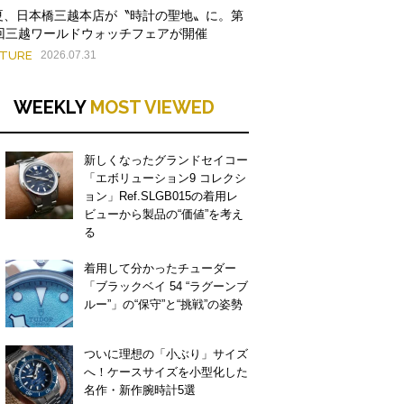
夏、日本橋三越本店が〝時計の聖地〟に。第
9回三越ワールドウォッチフェアが開催
ATURE
2026.07.31
WEEKLY
MOST VIEWED
新しくなったグランドセイコー
「エボリューション9 コレクシ
ョン」Ref.SLGB015の着用レ
ビューから製品の“価値”を考え
る
着用して分かったチューダー
「ブラックベイ 54 “ラグーンブ
ルー”」の“保守”と“挑戦”の姿勢
ついに理想の「小ぶり」サイズ
へ！ケースサイズを小型化した
名作・新作腕時計5選