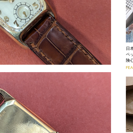
日
ペ
険
FE