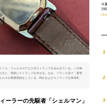
今
2
FE
1
ミーユ・フォルネのアビエ式ストラップを合わせている。バネ棒
せると、簡単にストラップを外せる。なお、フランス語で「着替
2
ォルネが商標登録をしている。時計およびストラップは筆者私
ィーラーの先駆者「シェルマン」
3