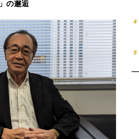
」の邂逅
4
5