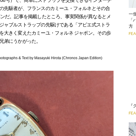
第108号）で、簡単にストラップを交換できるインターチ
の先駆者が、フランスのカミーユ・フォルネとその合
一
ポンだ。記事を掲載したところ、事実関係が異なるとメ
「
ジャブルストラップの先駆けである「アビエ式ストラ
方
を大きく変えたカミーユ・フォルネ ジャポン。その歩
FE
兄弟にうかがった。
ext by Masayuki Hirota (Chronos Japan Edition)
『
FE