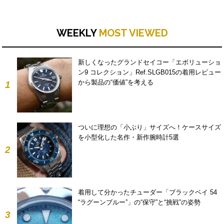
WEEKLY
MOST VIEWED
新しくなったグランドセイコー「エボリューショ
ン9 コレクション」Ref.SLGB015の着用レビュー
から製品の“価値”を考える
1
ついに理想の「小ぶり」サイズへ！ケースサイズ
を小型化した名作・新作腕時計5選
2
着用して分かったチューダー「ブラックベイ 54
“ラグーンブルー”」の“保守”と“挑戦”の姿勢
3