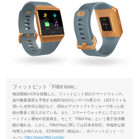
フィットビット「Fitbit Ionic」
独自開発のOSを搭載した、フィットビット初のスマートウォッチ。
血中酸素濃度を予測する相対SpO2センサーの導入や、LEDライトを
用いた光学式心拍計など、同社がアクティブトラッカーで培った技
術が数多く投入されている。また、スマートウォッチとしてはスマ
ートフォン通知や音楽再生、そして「Fitbit Pay」という電子決済機
能が備わる。しかし、Fitbit Payに関しては日本未対応。本格的な国
内導入が待たれる。3万6000円（税込み）。㉄フィットビット・ジ
ャパン
https://www.fitbit.com/jp/