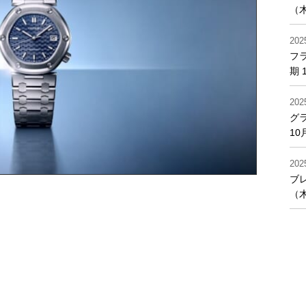
（
202
フ
期 
202
グ
10
202
ブ
（