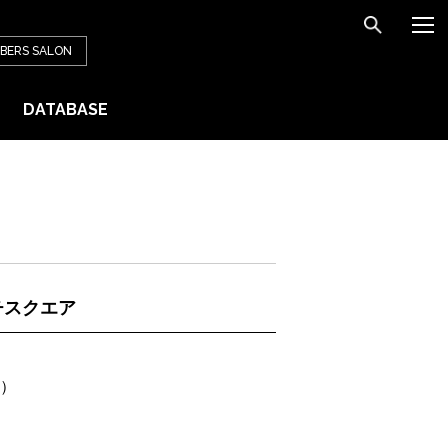
BERS
SALON
DATABASE
チスクエア
）