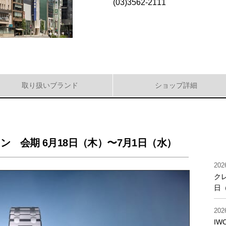
(03)3562-2111
取り扱い
ブランド
ショップ詳細
ン 会期 6月18日（木）〜7月1日（水）
202
ク
日
202
IW