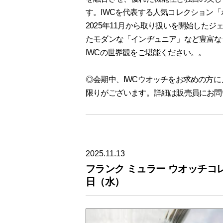
す。
IWC
を代表する人気コレクション「
2025
年
11
月から取り扱いを開始したジ
たモダンな「インヂュニア」など豊富な
IWC
の世界観をご堪能ください。。
◎会期中、IWCウオッチをお求めの方
限りがございます。詳細は販売員にお問
2025.11.13
フランク ミュラー ウオッチコレ
日（水）