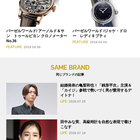
バーゼルワールド/ アーノルド＆サ
バーゼルワールド /ジャケ・ドロ
ン トゥールビヨン クロノメーター
ー レディ 8 プティ
No.36
FEATURE
2018.04.04
FEATURE
2018.04.06
SAME BRAND
同じブランドの記事
結婚発表の亀梨和也！「銭形平次」主演＆
「カイジ」参戦で勢いづく男が愛用するデ
イトナ！
LIFE
2026.07.26
田中みな実、高級時計を自然な表現で着け
こなす
LIFE
2026.07.19