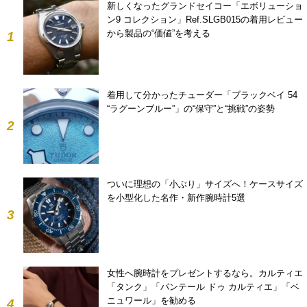
新しくなったグランドセイコー「エボリューショ
ン9 コレクション」Ref.SLGB015の着用レビュー
から製品の“価値”を考える
1
着用して分かったチューダー「ブラックベイ 54
“ラグーンブルー”」の“保守”と“挑戦”の姿勢
2
ついに理想の「小ぶり」サイズへ！ケースサイズ
を小型化した名作・新作腕時計5選
3
女性へ腕時計をプレゼントするなら。カルティエ
「タンク」「パンテール ドゥ カルティエ」「ベ
ニュワール」を勧める
4