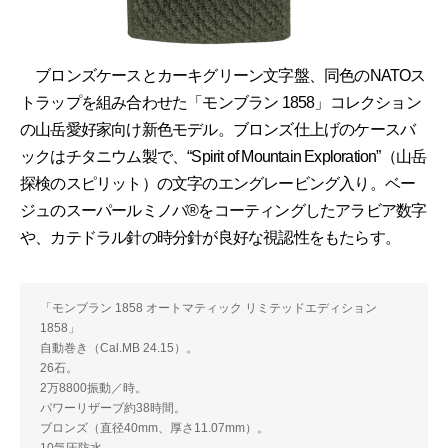
ブロンズケースとカーキグリーン文字盤、同色のNATOス
トラップを組み合わせた「モンブラン 1858」コレクション
の山岳愛好家向け新色モデル。ブロンズ仕上げのケースバ
ックはチタニウム製で、“Spirit of Mountain Exploration”（山岳
探検のスピリット）の文字のエングレービング入り。ベー
ジュのスーパールミノバ®をコーティングしたアラビア数字
や、カテドラル針の時分針が良好な視認性をもたらす。
「モンブラン 1858 オートマティック リミテッドエディション
1858」
自動巻き（Cal.MB 24.15）。
26石。
2万8800振動／時。
パワーリザーブ約38時間。
ブロンズ（直径40mm、厚さ11.07mm）。
10気圧防水。