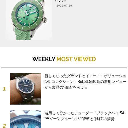
イアル”
2025.07.29
WEEKLY
MOST VIEWED
新しくなったグランドセイコー「エボリューショ
ン9 コレクション」Ref.SLGB015の着用レビュー
から製品の“価値”を考える
1
着用して分かったチューダー「ブラックベイ 54
“ラグーンブルー”」の“保守”と“挑戦”の姿勢
2