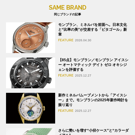
SAME BRAND
同じブランドの記事
モンブラン、ミネルバを前面へ。日本文化
と“比率の美”が交差する「ピタゴール」新
章
FEATURE
2026.04.30
【85点】モンブラン／モンブラン アイスシ
ー オートマティック デイト ゼロ オキシジ
ェンを評価する
FEATURE
2025.12.27
新作ミネルバムーブメントから「アイスシ
ー」まで。モンブランの2025年新作時計を
振り返り
FEATURE
2025.12.27
さらに勢いを増す“小径ケース”と“カラーダ