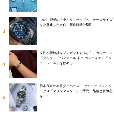
ついに理想の「小ぶり」サイズへ！ケースサイズ
を小型化した名作・新作腕時計5選
3
女性へ腕時計をプレゼントするなら。カルティエ
「タンク」「パンテール ドゥ カルティエ」「ベ
ニュワール」を勧める
4
日本代表の本格ダイバーズ！ セイコー プロスペ
ックス「マリンマスター」で手元に品格と冒険心
を
5