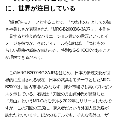
に、世界が注目している
“鐵色”をモチーフとすることで、「つわもの」としての強
さや美しさが表現された「MRG-B2000BG-3AJR」。本作を
一見すると控えめなバリエーション違いの意匠といったイ
メージを持つが、そのディテールを知れば、「つわもの」
らしい品格や威厳が備わった、特別なG-SHOCKであること
が理解できるだろう。
このMRG-B2000BG-3AJRをはじめ、日本の伝統文化が世
界的に注目される現在、日本の武具をモチーフとしたMRG-
B2000は、国内市場のみならず、海外市場でも高いプレゼン
スを示している。石坂は「刀匠の月山貞伸氏が監修した
『月山』というMR-Gのモデルを2022年にリリースしたので
すが、この刀匠の工房に、購入者だという外国人観光客が
訪れたといいます。ほかのモデルでも、そんな海外ユーザ