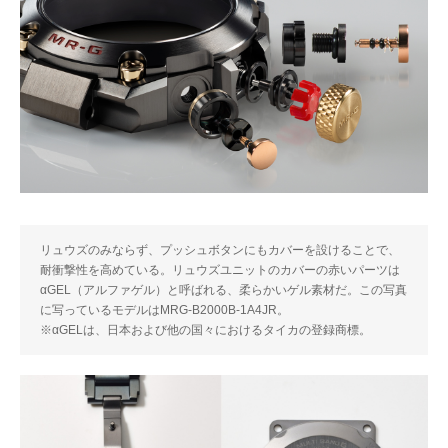
リュウズのみならず、プッシュボタンにもカバーを設けることで、
耐衝撃性を高めている。リュウズユニットのカバーの赤いパーツは
αGEL（アルファゲル）と呼ばれる、柔らかいゲル素材だ。この写真
に写っているモデルはMRG-B2000B-1A4JR。
※αGELは、日本および他の国々におけるタイカの登録商標。