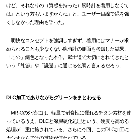
けど、それなりの（質感を持った）腕時計を着用しなくて
は』という方もいますからね」と、ユーザー目線で緑を強
くしなかった理由も語った。
明快なコンセプトを強調しすぎず、着用にはマナーが求
められることも少なくない腕時計の側面を考慮した結果、
「この」鐡色となった本作。武士道で大切にされてきたと
いう「礼節」や「謙遜」に通じる色調と言えるだろう。
DLC加工でありながらグリーンをまとわせる
MR-Gの外装には、軽量で耐食性に優れるチタン素材を使
っているうえ、DLCと深層硬化処理という、硬度を高める
処理が二重に施されている。さらに今回、このDLC加工に
カシオならではの技術が使われている。