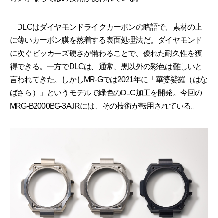
DLCはダイヤモンドライクカーボンの略語で、素材の上
に薄いカーボン膜を蒸着する表面処理法だ。ダイヤモンド
に次ぐビッカーズ硬さが備わることで、優れた耐久性を獲
得できる。一方でDLCは、通常、黒以外の彩色は難しいと
言われてきた。しかしMR-Gでは2021年に「華婆娑羅（はな
ばさら）」というモデルで緑色のDLC加工を開発。今回の
MRG-B2000BG-3AJRには、その技術が転用されている。