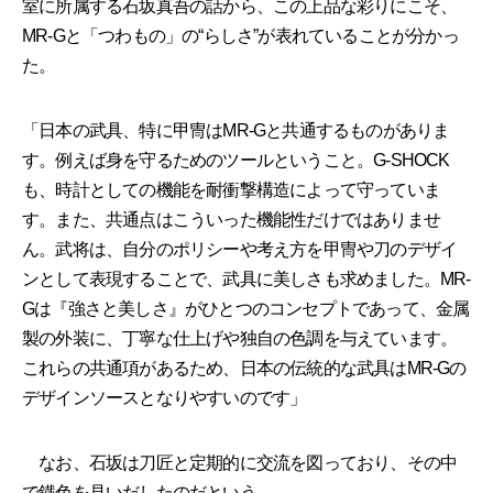
室に所属する石坂真吾の話から、この上品な彩りにこそ、
MR-Gと「つわもの」の“らしさ”が表れていることが分かっ
た。
「日本の武具、特に甲冑はMR-Gと共通するものがありま
す。例えば身を守るためのツールということ。G-SHOCK
も、時計としての機能を耐衝撃構造によって守っていま
す。また、共通点はこういった機能性だけではありませ
ん。武将は、自分のポリシーや考え方を甲冑や刀のデザイ
ンとして表現することで、武具に美しさも求めました。MR-
Gは『強さと美しさ』がひとつのコンセプトであって、金属
製の外装に、丁寧な仕上げや独自の色調を与えています。
これらの共通項があるため、日本の伝統的な武具はMR-Gの
デザインソースとなりやすいのです」
なお、石坂は刀匠と定期的に交流を図っており、その中
で鐡色を見いだしたのだという。