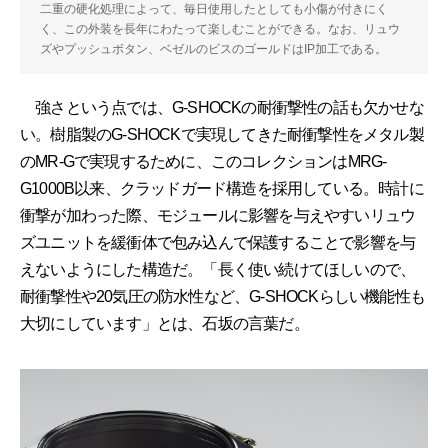
二重の硬化処理によって、毎日使用したとしても小傷が付きにく
く、この外装を長年にわたって楽しむことができる。なお、リュウ
ズやプッシュボタン、ベゼルのビスのゴールドはIP加工である。
強さという点では、G-SHOCKの耐衝撃性の話も欠かせな
い。樹脂製のG-SHOCKで実現してきた耐衝撃性をメタル製
のMR-Gで実現するために、このコレクションはMRG-
G1000B以来、クラッドガード構造を採用している。時計に
衝撃が加わった際、モジュールに影響を与えやすいリュウ
ズユニットを緩衝体で包み込んで保護することで影響を与
えないようにした構造だ。「長く使い続けてほしいので、
耐衝撃性や20気圧の防水性など、G-SHOCKらしい機能性も
大切にしています」とは、石坂の言葉だ。