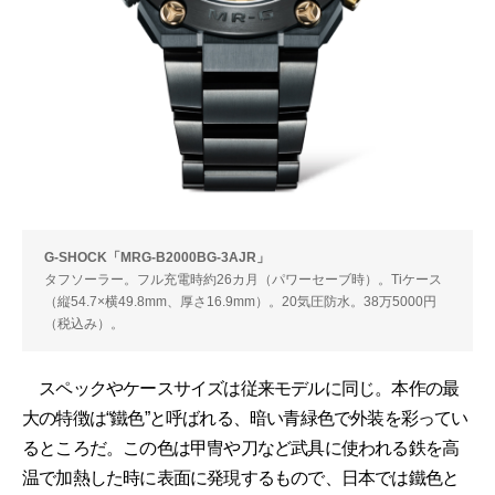
G-SHOCK「MRG-B2000BG-3AJR」
タフソーラー。フル充電時約26カ月（パワーセーブ時）。Tiケース
（縦54.7×横49.8mm、厚さ16.9mm）。20気圧防水。38万5000円
（税込み）。
スペックやケースサイズは従来モデルに同じ。本作の最
大の特徴は“鐵色”と呼ばれる、暗い青緑色で外装を彩ってい
るところだ。この色は甲冑や刀など武具に使われる鉄を高
温で加熱した時に表面に発現するもので、日本では鐵色と