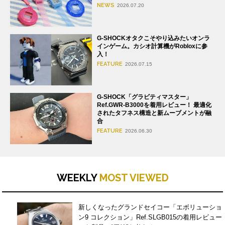
NEWS
2026.07.20
G-SHOCKオタクこそやり込みたいオンラ
インゲーム。カシオ計算機がRobloxに参
入！
FEATURE
2026.07.15
G-SHOCK「グラビティマスター」
Ref.GWR-B3000を着用レビュー！ 最適化
されたタフネス構造と新ムーブメントが融
合
FEATURE
2026.06.30
WEEKLY
MOST VIEWED
新しくなったグランドセイコー「エボリューショ
ン9 コレクション」Ref.SLGB015の着用レビュー