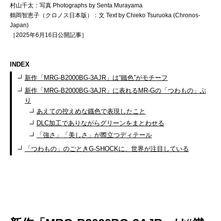
村山千太：写真 Photographs by Senta Murayama
鶴岡智恵子（クロノス日本版）：文 Text by Chieko Tsuruoka (Chronos-
Japan)
［2025年6月16日公開記事］
INDEX
新作「MRG-B2000BG-3AJR」は“鐵色”がモチーフ
新作「MRG-B2000BG-3AJR」に表れるMR-Gの「つわもの」ぶ
り
あえての控えめな鐡色で表現したこと
DLC加工でありながらグリーンをまとわせる
「強さ」「美しさ」が際立つディテール
「つわもの」のごときG-SHOCKに、世界が注目している