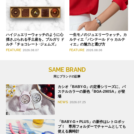
ハイジュエリーウォッチのように心
一生モノのジュエリーウォッチ。カ
揺さぶられる手土産を。ブルガリ ド
ルティエ「パンテール ドゥ カルテ
ルチ「チョコレート･ジェムズ」
ィエ」の魅力と選び方
FEATURE
FEATURE
2026.08.07
2026.08.06
SAME BRAND
同じブランドの記事
カシオ「BABY-G」の定番シリーズに、パ
ステルカラーの新色「BGA-290SA」が登
場
NEWS
2026.07.25
「BABY-G + PLUS」の新作はレトロポッ
プ！ 専用フォルダーでチャームとしても
使える腕時計