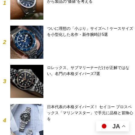
から製品の“価値”を考える
1
ついに理想の「小ぶり」サイズへ！ケースサイズ
を小型化した名作・新作腕時計5選
2
ロレックス、サブマリーナーだけが正解ではな
い。名門の本格ダイバーズ7選
3
日本代表の本格ダイバーズ！ セイコー プロスペ
ックス「マリンマスター」で手元に品格と冒険心
を
4
JA