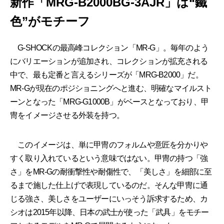
新作「MRG-B2000BG-3AJR」は“鐵
色”がモチーフ
G-SHOCKの最高峰コレクション「MR-G」。毎年のよう
にバリエーションが追加され、コレクションが拡充される
中で、最も定番と言えるシリーズが「MRG-B2000」だ。
MR-Gが現在のポジショニングへと進む、明確なマイルスト
ーンとなった「MRG-G1000B」がベースとなっており、甲
冑をイメージさせる外装を持つ。
このイメージは、単に甲冑のフォルムや意匠を分かりや
すく取り入れているという意味ではない。甲冑の持つ「強
さ」をMR-Gの耐衝撃性や耐傷性で、「美しさ」を細部に至
るまで施した仕上げで表現しているのだ。そんな甲冑に通
じる強さ、美しさをユーザーにいっそう訴求するため、カ
シオは2015年以降、日本の武士が使った「武具」をモチー