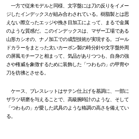
一方で従来モデルと同様、文字盤には刀の反りをイメー
ジしたインデックスが組み合わされている。樹脂製とは思
えない際立ったエッジや挽き目加工によって、まるで金属
のような質感だ。このインデックスは、マザー工場である
山形カシオの、ナノ加工での成型技術が実現する。ゴール
ドカラーをまとった太いカーボン製の時分針や文字盤外周
の屏風モチーフと相まって、気品がありつつも、自身の強
さや権威を象徴するために装飾した「つわもの」の甲冑や
刀を彷彿とさせる。
ケース、ブレスレットはサテン仕上げを基調に、一部に
ザラツ研磨を与えることで、高級腕時計のような、そして
「つわもの」が愛した武具のような格調の高さを備えてい
る。