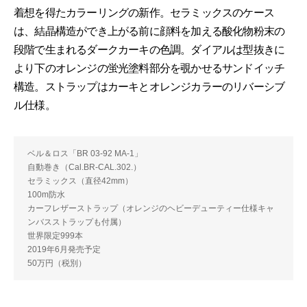
着想を得たカラーリングの新作。セラミックスのケース
は、結晶構造ができ上がる前に顔料を加える酸化物粉末の
段階で生まれるダークカーキの色調。ダイアルは型抜きに
より下のオレンジの蛍光塗料部分を覗かせるサンドイッチ
構造。ストラップはカーキとオレンジカラーのリバーシブ
ル仕様。
ベル＆ロス「BR 03-92 MA-1」
自動巻き（Cal.BR-CAL.302.）
セラミックス（直径42mm）
100m防水
カーフレザーストラップ（オレンジのヘビーデューティー仕様キャ
ンバスストラップも付属）
世界限定999本
2019年6月発売予定
50万円（税別）