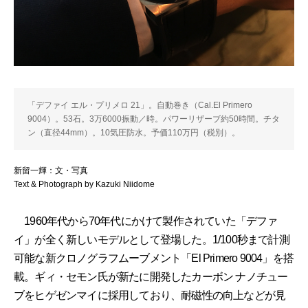
「デファイ エル・プリメロ 21」。自動巻き（Cal.El Primero
9004）。53石。3万6000振動／時。パワーリザーブ約50時間。チタ
ン（直径44mm）。10気圧防水。予価110万円（税別）。
新留一輝：文・写真
Text & Photograph by Kazuki Niidome
1960年代から70年代にかけて製作されていた「デファ
イ」が全く新しいモデルとして登場した。1/100秒まで計測
可能な新クロノグラフムーブメント「El Primero 9004」を搭
載。ギィ・セモン氏が新たに開発したカーボン ナノチュー
ブをヒゲゼンマイに採用しており、耐磁性の向上などが見