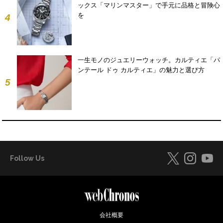
ックス「マリンマスター」で手元に品格と冒険心
を
4
一生モノのジュエリーウォッチ。カルティエ「パ
ンテール ドゥ カルティエ」の魅力と選び方
5
Follow Us
会社概要