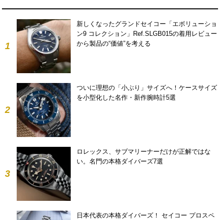
新しくなったグランドセイコー「エボリューショ
ン9 コレクション」Ref.SLGB015の着用レビュー
から製品の“価値”を考える
1
ついに理想の「小ぶり」サイズへ！ケースサイズ
を小型化した名作・新作腕時計5選
2
ロレックス、サブマリーナーだけが正解ではな
い。名門の本格ダイバーズ7選
3
日本代表の本格ダイバーズ！ セイコー プロスペ