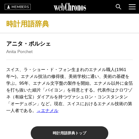
MEMBERS
時計用語辞典
アニタ・ポルシェ
Anita Porchet
スイス、ラ・ショー・ド・フォン生まれのエナメル職人(1961
年〜)。エナメル技法の修得後、美術学校に通い、美術の基礎を
学ぶ。95年、エナメル文字盤の製作を開始。エナメル以外に金箔
を打ち抜いた細片「バイヨン」を得意とする。代表作はクロワゾ
ネ（有線七宝）ダイアルを持つヴァシュロン・コンスタンタン
「オーデュボン」など。現在、スイスにおけるエナメル技術の第
一人者である。
→エナメル
時計用語辞典トップ