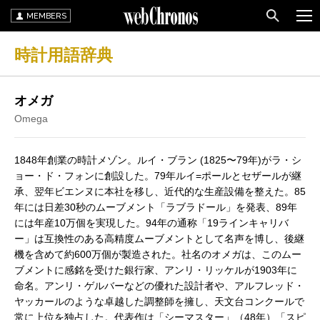
MEMBERS
時計用語辞典
オメガ
Omega
1848年創業の時計メゾン。ルイ・ブラン (1825〜79年)がラ・シ
ョー・ド・フォンに創設した。79年ルイ=ポールとセザールが継
承、翌年ビエンヌに本社を移し、近代的な生産設備を整えた。85
年には日差30秒のムーブメント「ラブラドール」を発表、89年
には年産10万個を実現した。94年の通称「19ラインキャリバ
ー」は互換性のある高精度ムーブメントとして名声を博し、後継
機を含めて約600万個が製造された。社名のオメガは、このムー
ブメントに感銘を受けた銀行家、アンリ・リッケルが1903年に
命名。アンリ・ゲルバーなどの優れた設計者や、アルフレッド・
ヤッカールのような卓越した調整師を擁し、天文台コンクールで
常に上位を独占した。代表作は「シーマスター」（48年）「スピ