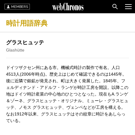
MEMBERS
時計用語辞典
グラスヒュッテ
Glashütte
ドイツザクセン州にある市。機械式時計の製作で有名。人口
4513人(2006年時点)。歴史上はじめて確認できるのは1445年。
後に近隣で銀鉱が発見され、町は大きく発展した。1845年、フ
ェルディナンド・アドルフ・ランゲが時計工房を開設。以降この
地はドイツ時計産菜の中心地のひとつとなった。現在もA.ランゲ
＆ゾーネ、グラスヒュッテ・オリジナル、ミューレ・グラスヒュ
ッテ、ノモス グラスヒュッテ、ヴェンペなどが工房を構える。
なお1912年以来、グラスヒュッテはその紋章に時計をあしらっ
ている。