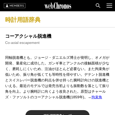
MEMBERS
時計用語辞典
コーアクシャル脱進機
Co-axial escapement
同軸脱進機とも。ジョージ・ダニエルズ博士が発明し、オメガが
開発、量産化に成功した。ガンギ車とアンクルの接触面積が少な
く、磨耗しにくいため、注油がほとんど必要ない。また拘束角が
低いため、振り角が低くても等時性を得やすい。デテント脱進機
とスイスレバー脱進機の利点を併せ持った腕時計向けの脱進機と
いえる。最近のモデルでは発売当初よりも振動数を落として振り
角を向上。より腕時計に向くよう改良された。原型はチャール
ズ・ファソルトのコーアクシャル脱進機(1859年)。→
拘束角