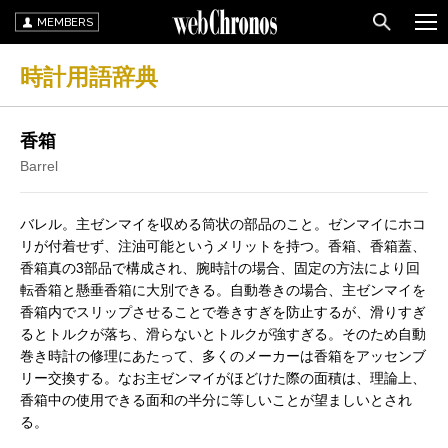
MEMBERS
時計用語辞典
香箱
Barrel
バレル。主ゼンマイを収める筒状の部品のこと。ゼンマイにホコ
リが付着せず、注油可能というメリットを持つ。香箱、香箱蓋、
香箱真の3部品で構成され、腕時計の場合、固定の方法により回
転香箱と懸垂香箱に大別できる。自動巻きの場合、主ゼンマイを
香箱内でスリップさせることで巻きすぎを防止するが、滑りすぎ
るとトルクが落ち、滑らないとトルクが強すぎる。そのため自動
巻き時計の修理にあたって、多くのメーカーは香箱をアッセンブ
リー交換する。なお主ゼンマイがほどけた際の面積は、理論上、
香箱中の使用できる面和の半分に等しいことが望ましいとされ
る。