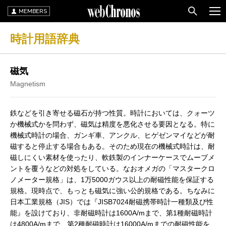
MEMBERS
時計用語辞典
磁気
Magnetism
鉄などを引き寄せる磁石が持つ性質。時計においては、クォーツ
か機械式かを問わず、磁気は精度を悪化させる要因となる。特に
機械式時計の場合、ガンギ車、アンクル、ヒゲゼンマイなどが耐
磁すると停止する場合もある。そのため現在の機械式時計は、耐
磁しにくい素材を使ったり、軟鉄製のインナーケースでムーブメ
ントを覆うなどの対処をしている。なおオメガの「マスタークロ
ノメーター規格」は、1万5000ガウス以上の耐磁性能を保証する
規格。現時点で、もっとも磁気に強い公的規格である。ちなみに
日本工業規格（JIS）では『JISB7024耐磁携帯時計一種類及び性
能』を設けており、非耐磁時計は1600A/mまで、第1種耐磁時計
は4800A/mまで、第2種耐磁時計は16000A/mまでの耐磁性能を