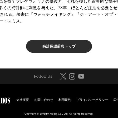
己を得てブレゲウォッチの修復と、それを模した古典的な懐中
多くの時計師に刺激を与えた。78年、ほとんど注油を必要と
化される。著書に『ウォッチメイキング』『ジ・アート・オプ
ー・スミス。
時計用語辞典トップ
Follow Us
会社概要
お問い合わせ
利用規約
プライバシーポリシー
広
Copyright © Simsum Media Co., Ltd. All Rights Reserved.