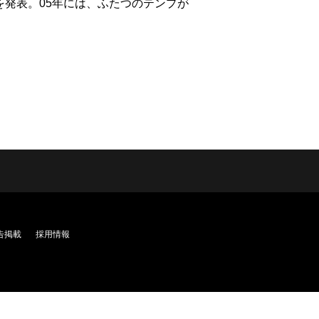
を発表。05年には、ふたつのテンプが
告掲載
採用情報