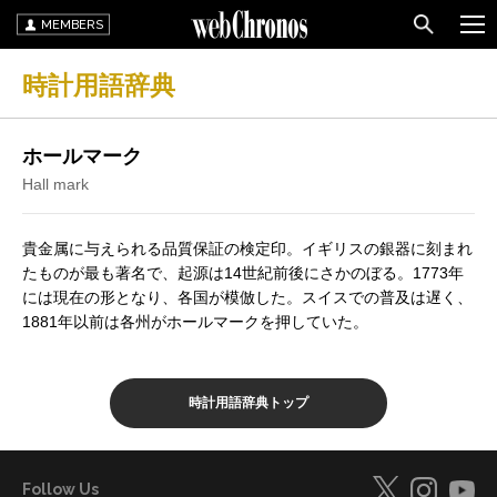
MEMBERS
時計用語辞典
ホールマーク
Hall mark
貴金属に与えられる品質保証の検定印。イギリスの銀器に刻まれ
たものが最も著名で、起源は14世紀前後にさかのぼる。1773年
には現在の形となり、各国が模倣した。スイスでの普及は遅く、
1881年以前は各州がホールマークを押していた。
時計用語辞典トップ
Follow Us