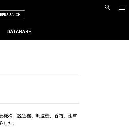
BERS
SALON
DATABASE
せ機構、説進機、調速機、香箱、歯車
称した。