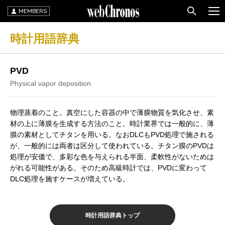
MEMBERS
時計用語辞典
PVD
Physical vapor deposition
物理蒸着のこと。真空にした容器の中で薄膜物質を気化させ、素
材の上に薄膜を生成する方法のこと。時計業界では一般的に、薄
膜の素材としてチタンを用いる。なおDLCもPVD処理で施される
が、一般的には両者は区分して使われている。チタン膜のPVDは
処理が安価で、多彩な色を与えられる半面、柔軟性がないためは
がれる可能性がある。そのため高級時計では、PVDに変わって
DLC処理を施すケースが増えている。
時計用語辞典トップ