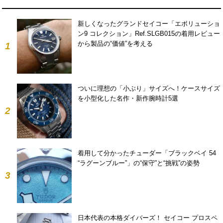
新しくなったグランドセイコー「エボリューショ
ン9 コレクション」Ref.SLGB015の着用レビュー
から製品の“価値”を考える
1
ついに理想の「小ぶり」サイズへ！ケースサイズ
を小型化した名作・新作腕時計5選
2
着用して分かったチューダー「ブラックベイ 54
“ラグーンブルー”」の“保守”と“挑戦”の姿勢
3
日本代表の本格ダイバーズ！ セイコー プロスペ