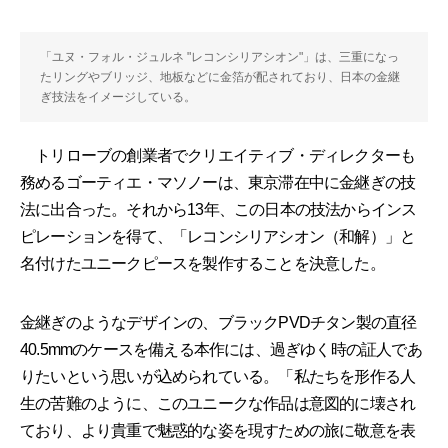
「ユヌ・フォル・ジュルネ "レコンシリアシオン"」は、三重になっ
たリングやブリッジ、地板などに金箔が配されており、日本の金継
ぎ技法をイメージしている。
トリローブの創業者でクリエイティブ・ディレクターも
務めるゴーティエ・マソノーは、東京滞在中に金継ぎの技
法に出合った。それから13年、この日本の技法からインス
ピレーションを得て、「レコンシリアシオン（和解）」と
名付けたユニークピースを製作することを決意した。
金継ぎのようなデザインの、ブラックPVDチタン製の直径
40.5mmのケースを備える本作には、過ぎゆく時の証人であ
りたいという思いが込められている。「私たちを形作る人
生の苦難のように、このユニークな作品は意図的に壊され
ており、より貴重で魅惑的な姿を現すための旅に敬意を表