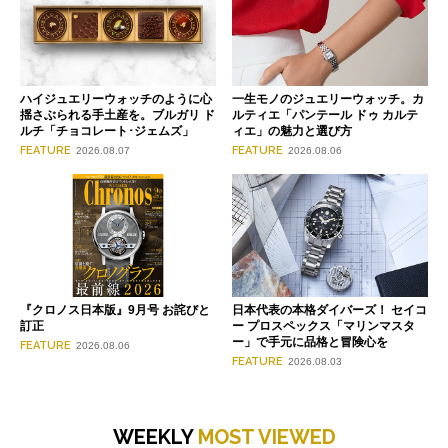
ハイジュエリーウォッチのように心
一生モノのジュエリーウォッチ。カ
揺さぶられる手土産を。ブルガリ ド
ルティエ「パンテール ドゥ カルテ
ルチ「チョコレート･ジェムズ」
ィエ」の魅力と選び方
FEATURE
FEATURE
2026.08.07
2026.08.06
『クロノス日本版』9月号 お詫びと
日本代表の本格ダイバーズ！ セイコ
訂正
ー プロスペックス「マリンマスタ
ー」で手元に品格と冒険心を
FEATURE
2026.08.06
FEATURE
2026.08.03
WEEKLY
MOST VIEWED