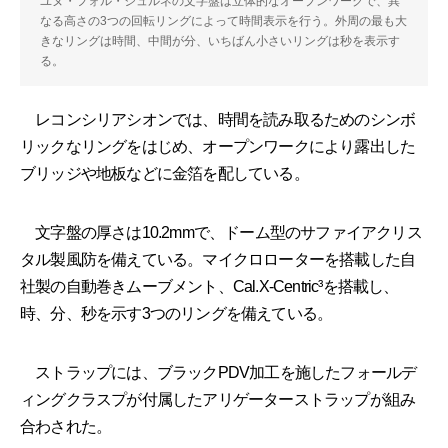
ユヌ・フォル・ジュルネの文字盤は立体的なオープンワークで、異
なる高さの3つの回転リングによって時間表示を行う。外周の最も大
きなリングは時間、中間が分、いちばん小さいリングは秒を表示す
る。
レコンシリアシオンでは、時間を読み取るためのシンボ
リックなリングをはじめ、オープンワークにより露出した
ブリッジや地板などに金箔を配している。
文字盤の厚さは10.2mmで、ドーム型のサファイアクリス
タル製風防を備えている。マイクロローターを搭載した自
社製の自動巻きムーブメント、Cal.X-Centric³を搭載し、
時、分、秒を示す3つのリングを備えている。
ストラップには、ブラックPDV加工を施したフォールデ
ィングクラスプが付属したアリゲーターストラップが組み
合わされた。