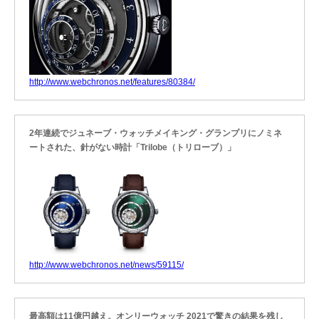
http://www.webchronos.net/features/80384/
2年連続でジュネーブ・ウォッチメイキング・グランプリにノミネ
ートされた、針がない時計「Trilobe（トリローブ）」
http://www.webchronos.net/news/59115/
最高額は11億円越え。オンリーウォッチ 2021で驚きの結果を残し