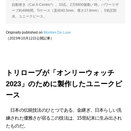
自動巻き（Cal.X-Centric³）。33石。2万8800振動／時。パワーリザ
ーブ約48時間。Tiケース（直径40.5mm、厚さ17.8mm）。5気圧防
水。ユニークピース。
Originally published on
Montres De Luxe
［2023年10月12日公開記事］
トリローブが「オンリーウォッチ
2023」のために製作したユニークピ
ース
日本の伝統技法のひとつである、金継ぎ。日本らしい洗
練された優雅さが宿るこの技法は、15世紀末に生み出され
たものだ。