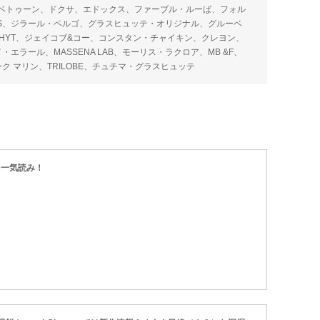
ベトゥーン、ドクサ、エドックス、ファーブル・ルーば、フォル
US、ジラール・ペルゴ、グラスヒュッテ・オリジナル、グルーベ
E、HYT、ジェイコブ&コー、コンスタン・チャイキン、クレヨン、
イ・エラール、MASSENA LAB、モーリス・ラクロア、MB &F、
d、スピーク マリン、TRILOBE、チュチマ・グラスヒュッテ
を一気読み！