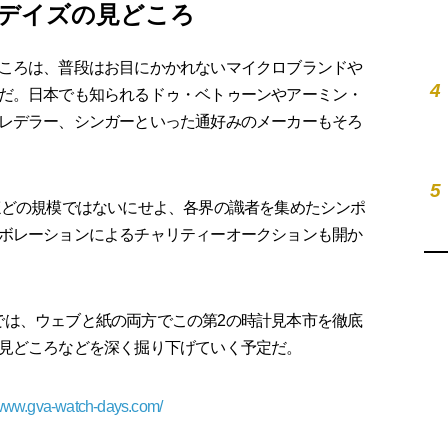
デイズの見どころ
ころは、普段はお目にかかれないマイクロブランドや
4
だ。日本でも知られるドゥ・ベトゥーンやアーミン・
レデラー、シンガーといった通好みのメーカーもそろ
5
どの規模ではないにせよ、各界の識者を集めたシンポ
ボレーションによるチャリティーオークションも開か
osでは、ウェブと紙の両方でこの第2の時計見本市を徹底
見どころなどを深く掘り下げていく予定だ。
/www.gva-watch-days.com/