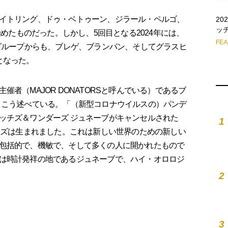
イトリング、ドゥ・ベトゥーン、ジラール・ペルゴ、
2
ッ
始めたものだった。しかし、5回目となる2024年には、
FE
 グループからも、ブレゲ、ブランパン、そしてグラスヒ
となった。
者（MAJOR DONATORSと呼んでいる）であるブ
、こう述べている。「（新型コロナウイルスの）パンデ
ッチズ＆ワンダーズ ジュネーブがキャンセルされた
1
デイズは生まれました。これは新しい世界のための新しい
包括的で、機敏で、そして多くの人に開かれたもので
は時計発祥の地であるジュネーブで、ハイ・オロロジ
2
3