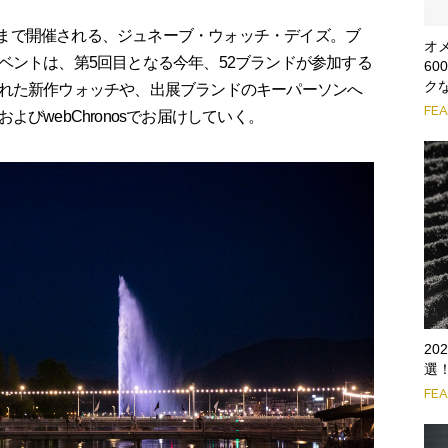
（月）まで開催される、ジュネーブ・ウォッチ・デイズ。ブ
オ
ベントは、第5回目となる今年、52ブランドが参加する
6
ク
れた新作ウォッチや、出展ブランドのキーパーソンへ
FE
びwebChronosでお届けしていく。
2
選
FE