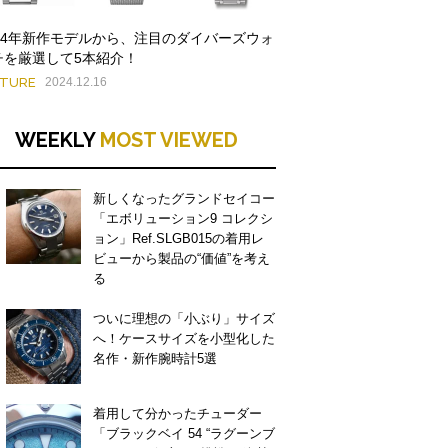
024年新作モデルから、注目のダイバーズウォ
チを厳選して5本紹介！
ATURE
2024.12.16
WEEKLY
MOST VIEWED
新しくなったグランドセイコー
「エボリューション9 コレクシ
ョン」Ref.SLGB015の着用レ
ビューから製品の“価値”を考え
る
ついに理想の「小ぶり」サイズ
へ！ケースサイズを小型化した
名作・新作腕時計5選
着用して分かったチューダー
「ブラックベイ 54 “ラグーンブ