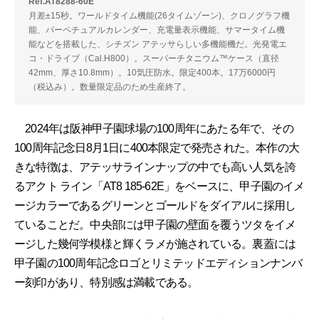
Ref.AT8288-60E
月差±15秒。ワールドタイム機能(26タイムゾーン)、クロノグラフ機
能、パーペチュアルカレンダー、充電量表示機能、サマータイム機
能などを搭載した、シチズン アテッサらしい多機能機だ。光発電エ
コ・ドライブ（Cal.H800）。スーパーチタニウム™︎ケース（直径
42mm、厚さ10.8mm）。10気圧防水。限定400本。17万6000円
（税込み）。数量限定品のため生産終了。
2024年は阪神甲子園球場の100周年にあたる年で、その
100周年記念日8月1日に400本限定で発売された。本作の大
きな特徴は、アテッサラインナップの中でも高い人気を誇
るアクト ライン「AT8 185-62E」をベースに、甲子園のイメ
ージカラーであるグリーンとゴールドをダイアルに採用し
ていることだ。中央部には甲子園の壁面を覆うツタをイメ
ージした幾何学模様と輝くラメが施されている。裏蓋には
甲子園の100周年記念ロゴとリミテッドエディションナンバ
ー刻印があり、特別感は満載である。