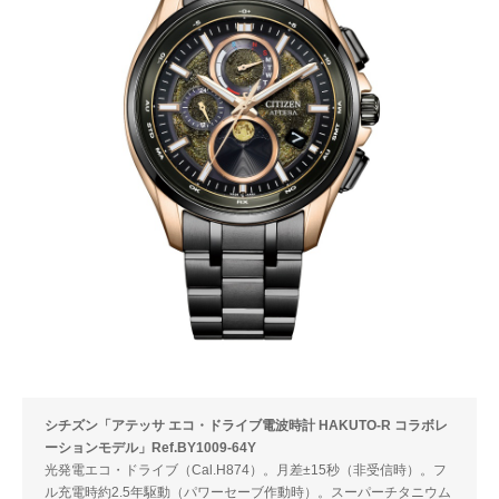
シチズン「アテッサ エコ・ドライブ電波時計 HAKUTO-R コラボレ
ーションモデル」Ref.BY1009-64Y
光発電エコ・ドライブ（Cal.H874）。月差±15秒（非受信時）。フ
ル充電時約2.5年駆動（パワーセーブ作動時）。スーパーチタニウム