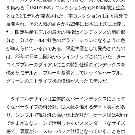
を集める「TSUYOSA」コレクションから2024年限定生産
となる2モデルが発表された。本コレクションは元々海外で
展開され、その人気の高さから23年に日本に正式に上陸し
た。限定生産モデルの最大の特徴はインデックスの斜面部
分と、分スケールに虹色のグラデーションになるように色
が加えられている点である。限定生産として発売されたの
は、23年の日本上陸時からラインナップされていた、ター
コイズブルーのダイアルにこの特別仕様のインデックスを
備えたモデルと、ブルーを基調としてレッドやパープル、
グリーンのストライプ状の模様が入ったモデルだ。
ダイアルデザインは立体的なバーインデックスにまっす
ぐなバータイプの時分針、拡大鏡を備えるデイト表示があ
り、シンプルで視認性の高い仕上がりだ。ケース径は40mm
でさまざまなシーンで活用しやすいスタンダードなサイズ
感で、裏蓋がシースルーバック仕様となっていることもポ