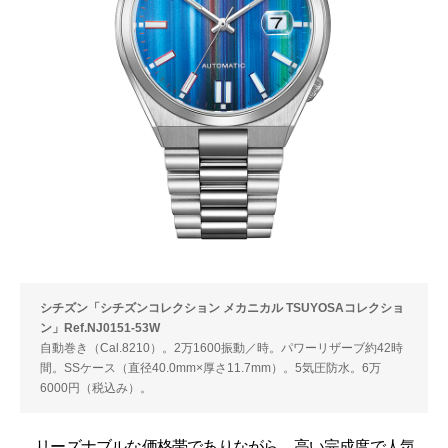
シチズン「シチズンコレクション メカニカル TSUYOSAコレクショ
ン」Ref.NJ0151-53W
自動巻き（Cal.8210）。2万1600振動／時。パワーリザーブ約42時
間。SSケース（直径40.0mm×厚さ11.7mm）。5気圧防水。6万
6000円（税込み）。
リーズナブルな価格帯でありながら、高い完成度で人気