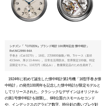
シチズン「『CITIZEN』ブランド時計 100周年記念 懐中時計」
Ref.NC2990-94A
手巻き（Cal.0270）。18石。2万8800振動／時。Tiケース（直径
43.5mm、厚さ13.4mm）。日常生活用防水。世界限定100個。特定
店限定モデル。110万円（税込み）。数量限定品のため生産終了。
1924年に初めて誕生した懐中時計第1号機「16型手巻き懐
中時計」の発売100周年を記念した懐中時計が限定モデルと
してリリースされた。クラシックなデザインはオリジナル
の第1号懐中時計を踏襲し、6時位置のスモールセコンド
や、インデックスのアラビア数字、時分針の青いブレゲ針