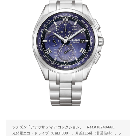
シチズン「アテッサ ディア コレクション」 Ref.AT8240-66L
光発電エコ・ドライブ（Cal.H800）。月差±15秒（非受信時）。フ