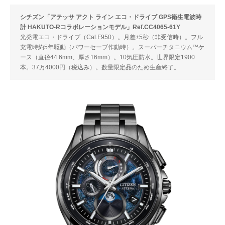
シチズン「アテッサ アクト ライン エコ・ドライブ GPS衛生電波時
計 HAKUTO-Rコラボレーションモデル」Ref.CC4065-61Y
光発電エコ・ドライブ（Cal.F950）。月差±5秒（非受信時）。フル
充電時約5年駆動（パワーセーブ作動時）。スーパーチタニウム™️ケ
ース（直径44.6mm、厚さ16mm）。10気圧防水。世界限定1900
本。37万4000円（税込み）。数量限定品のため生産終了。