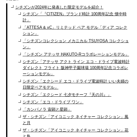
シチズンが2024年に発表した限定モデルを紹介！
シチズン「『CITIZEN』ブランド時計 100周年記念 懐中時
計」
「ATTESA & xC」リミテッド ペア モデル「ディア コレク
ション」
「シチズンコレクション メカニカル TSUYOSA コレクショ
ン」
「シチズン アテッサ HAKUTO-Rコラボレーションモデル」
シチズン「アテッサ アクト ライン エコ・ドライブ電波時計
ダイレクト フライト 阪神甲子園球場 100周年記念コラボレ
ーションモデル」
シチズン「エクシード エコ・ドライブ電波時計 いい夫婦の
日限定ペアモデル」
シチズン「エクシード 七夕モチーフ『天の川』」
シチズン「エコ・ドライブ ワン」
「カンパノラ 宙顕と星顕」
ザ・シチズン「アイコニック ネイチャー コレクション」風
と月
ザ・シチズン「アイコニック ネイチャー コレクション」花
と鳥