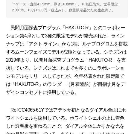
™ケース（直径41.5mm、厚さ10.8mm）。10気圧防水。世界限定
2100本。18万1500円（税込み）。数量限定品のため生産終了。
民間月面探査プログラム「HAKUTO-R」とのコラボレー
ション第4弾として3種の限定モデルが発売された。ライン
ナップは「アクト ライン」から1種、ルナプログロムを搭載
するムーンフェイズモデルが2種となっている。シチズンは
2019年より、民間月面探査プログラム「HAKUTO-R」を支
援している。シチズンはこれまでも多くのコラボレーショ
ンモデルをリリースしてきたが、今年発表された限定版で
は「HAKUTO-R」のランダー（月着陸船）が目指す月をデ
ザインコンセプトに採用している。
Ref.CC4065-61Yではアテッサ初となるダイアル全面にホ
ワイトシェルを採用している。ホワイトシェルの上に着色
した透明板を重ねることで、ダイアル全体にかすかな光を