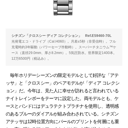
シチズン「クロスシー ディア コレクション」 Ref.ES9460-70L
光発電エコ・ドライブ（Cal.H060）。月差±5秒（非受信時）。フル
充電時約3年駆動（パワーセーブ作動時）。スーパーチタニウム™ケ
ース（直径29.0mm、厚さ8.2mm）。5気圧防水。世界限定1400本。
12万6500円（税込み）。
毎年ホリデーシーズンの限定モデルとして好評な「アテ
ッサ」と「クロスシー」のペアモデルが「ディア コレクシ
ョン」だ。今年は、見た人に幸せが訪れると言われている
ナイトレインボーをテーマに設定した。両モデルとも、ケ
ースとバンドにはデュラテクトプラチナを使用し、透明感
のあるブルーのダイアルが組み合わされている。シチズン
アテッサは12時位置方向にパールのプリントを何層にも重