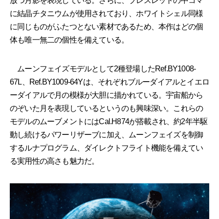
放つ月影を表現している。さらに、ブレスレットの中コマ
に結晶チタニウムが使用されており、ホワイトシェル同様
に同じものがふたつとない素材であるため、本作はどの個
体も唯一無二の個性を備えている。
ムーンフェイズモデルとして2種登場したRef.BY1008-
67L、Ref.BY1009-64Yは、それぞれブルーダイアルとイエロ
ーダイアルで月の模様が大胆に描かれている。宇宙船から
のぞいた月を表現しているというのも興味深い。これらの
モデルのムーブメントにはCal.H874が搭載され、約2年半駆
動し続けるパワーリザーブに加え、ムーンフェイズを制御
するルナプログラム、ダイレクトフライト機能を備えてい
る実用性の高さも魅力だ。