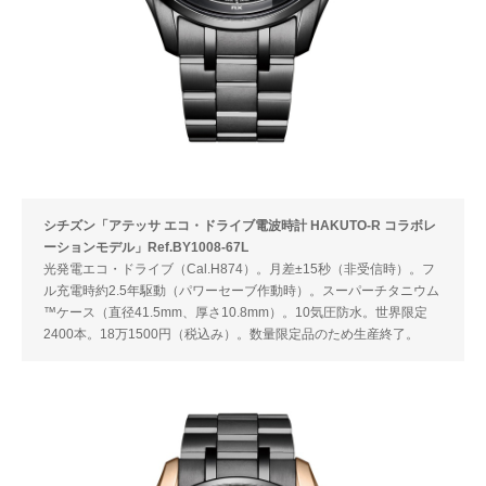
シチズン「アテッサ エコ・ドライブ電波時計 HAKUTO-R コラボレ
ーションモデル」Ref.BY1008-67L
光発電エコ・ドライブ（Cal.H874）。月差±15秒（非受信時）。フ
ル充電時約2.5年駆動（パワーセーブ作動時）。スーパーチタニウム
™ケース（直径41.5mm、厚さ10.8mm）。10気圧防水。世界限定
2400本。18万1500円（税込み）。数量限定品のため生産終了。