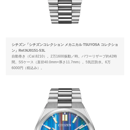
シチズン「シチズンコレクション メカニカル TSUYOSA コレクショ
ン」Ref.NJ0151-53L
自動巻き（Cal.8210）。2万1600振動／時。パワーリザーブ約42時
間。SSケース（直径40.0mm×厚さ11.7mm）。5気圧防水。6万
6000円（税込み）。