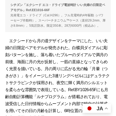
シチズン「エクシード エコ・ドライブ電波時計 いい夫婦の日限定ペ
アモデル」Ref.EE1016-66F
光発電エコ・ドライブ（Cal.H296）。フル充電時約4年駆動（パワ
ーセーブ作動時）。スーパーチタニウム™ケース（直径29.2mm、厚
さ8.8mm）。5気圧防水。限定350本。28万6000円（税込み）。
エクシードから月の道デザインをテーマにした、いい夫
婦の日限定ペアモデルが発売された。白蝶貝ダイアルに彫
刻パターンを施し、落ち着いたブルーのダイアルで満月の
前後、海面に月の光が反射し、一筋の直線となってきらめ
く光景を描いている。月の周りに広がる光の輪「月暈（つ
きがさ）」をイメージした3連リングベゼルにはデュラテク
トサクラピンクが採用され、夜空に輝く満月のシルエット
を柔らかな雰囲気で表現している。Ref.BY1026-65Fにも月
齢自動計算機能「ルナプログラム」が搭載されており、電
波受信した日付情報からムーブメント内部で独自の計算式
JA
を用いてその日の月齢を計算し、6時位置のムーンフェイズ