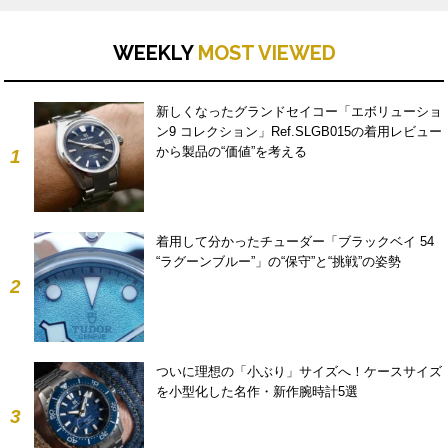
WEEKLY
MOST VIEWED
新しくなったグランドセイコー「エボリューショ
ン9 コレクション」Ref.SLGB015の着用レビュー
から製品の“価値”を考える
1
着用して分かったチューダー「ブラックベイ 54
“ラグーンブルー”」の“保守”と“挑戦”の姿勢
2
ついに理想の「小ぶり」サイズへ！ケースサイズ
を小型化した名作・新作腕時計5選
3