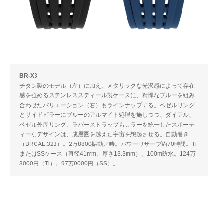
BR-X3
チタン製のモデル（左）に加え、メタリックな光沢感によって存在
感を強めるステンレススティール製ケースに、精悍なブルーを組み
合わせたバリエーション（右）もラインナップする。ベゼルリング
とサイドピラーにブルーのアルマイト処理を施しつつ、ダイアル、
ベゼル外周リング、ラバーストラップもカラーを統一したスポーテ
ィーなデザインは、成層圏を越えた宇宙を想起させる。自動巻き
（BRCAL.323）。2万8800振動／時。パワーリザーブ約70時間。Ti
またはSSケース（直径41mm、厚さ13.3mm）。100m防水。124万
3000円（Ti）。97万9000円（SS）。