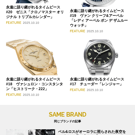
永遠に語り継がれるタイムピース
永遠に語り継がれるタイムピース
#20 ゼニス「クロノマスター オリ
#19 ヴァン クリーフ&アーペル
ジナル トリプルカレンダー」
「レディ アーペル ポン デ ザムルー
FEATURE
2025.10.10
ウォッチ」
FEATURE
2025.10.10
永遠に語り継がれるタイムピース
永遠に語り継がれるタイムピース
#18 ヴァシュロン・コンスタンタ
#17 チューダー「レンジャー」
ン「ヒストリーク・222」
FEATURE
2025.10.10
FEATURE
2025.10.10
SAME BRAND
同じブランドの記事
ベル&ロスがオーロラに照らされた夜空を