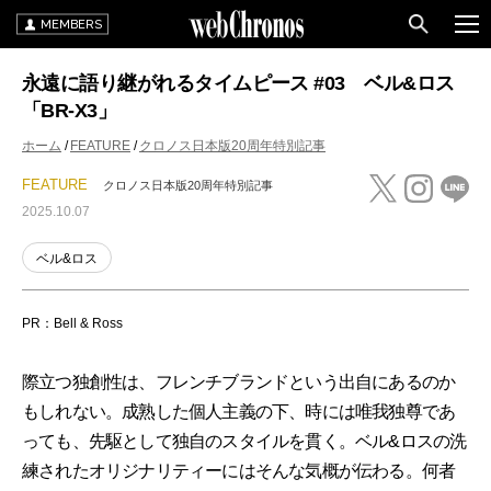
MEMBERS
永遠に語り継がれるタイムピース #03 ベル&ロス
「BR-X3」
ホーム
FEATURE
クロノス日本版20周年特別記事
FEATURE
クロノス日本版20周年特別記事
2025.10.07
ベル&ロス
PR：Bell & Ross
際立つ独創性は、フレンチブランドという出自にあるのか
もしれない。成熟した個人主義の下、時には唯我独尊であ
っても、先駆として独自のスタイルを貫く。ベル&ロスの洗
練されたオリジナリティーにはそんな気概が伝わる。何者