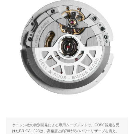
ケニッシ社の特別開発による専用ムーブメントで、COSC認定を受
けたBR-CAL.323は、高精度と約70時間のパワーリザーブを備え、