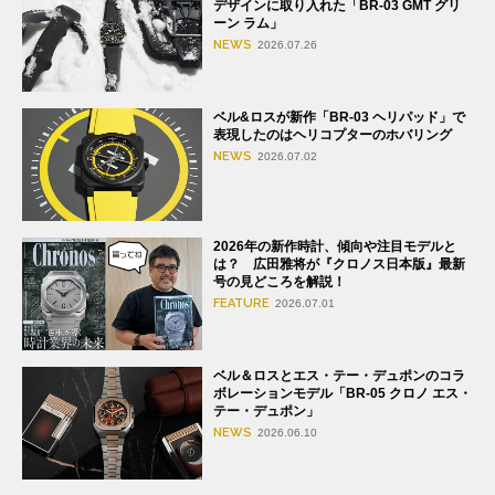
デザインに取り入れた「BR-03 GMT グリ
ーン ラム」
NEWS
2026.07.26
ベル&ロスが新作「BR-03 ヘリパッド」で
表現したのはヘリコプターのホバリング
NEWS
2026.07.02
2026年の新作時計、傾向や注目モデルと
は？ 広田雅将が『クロノス日本版』最新
号の見どころを解説！
FEATURE
2026.07.01
ベル＆ロスとエス・テー・デュポンのコラ
ボレーションモデル「BR-05 クロノ エス・
テー・デュポン」
NEWS
2026.06.10