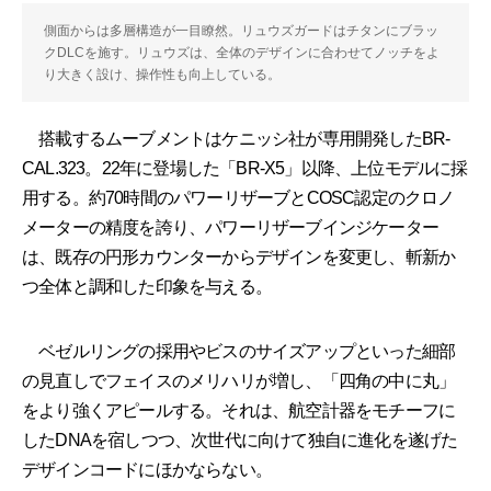
側面からは多層構造が一目瞭然。リュウズガードはチタンにブラッ
クDLCを施す。リュウズは、全体のデザインに合わせてノッチをよ
り大きく設け、操作性も向上している。
搭載するムーブメントはケニッシ社が専用開発したBR‐
CAL.323。22年に登場した「BR‐X5」以降、上位モデルに採
用する。約70時間のパワーリザーブとCOSC認定のクロノ
メーターの精度を誇り、パワーリザーブインジケーター
は、既存の円形カウンターからデザインを変更し、斬新か
つ全体と調和した印象を与える。
ベゼルリングの採用やビスのサイズアップといった細部
の見直しでフェイスのメリハリが増し、「四角の中に丸」
をより強くアピールする。それは、航空計器をモチーフに
したDNAを宿しつつ、次世代に向けて独自に進化を遂げた
デザインコードにほかならない。