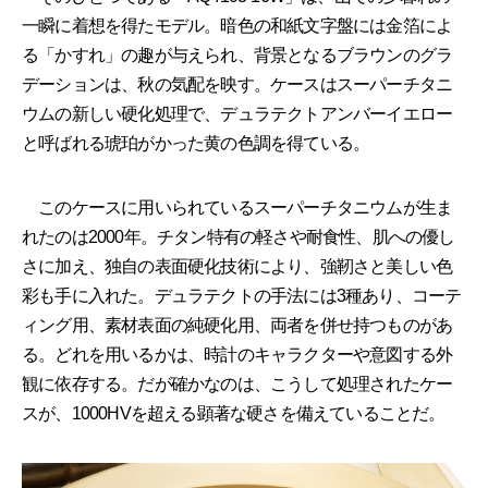
一瞬に着想を得たモデル。暗色の和紙文字盤には金箔によ
る「かすれ」の趣が与えられ、背景となるブラウンのグラ
デーションは、秋の気配を映す。ケースはスーパーチタニ
ウムの新しい硬化処理で、デュラテクトアンバーイエロー
と呼ばれる琥珀がかった黄の色調を得ている。
このケースに用いられているスーパーチタニウムが生ま
れたのは2000年。チタン特有の軽さや耐食性、肌への優し
さに加え、独自の表面硬化技術により、強靭さと美しい色
彩も手に入れた。デュラテクトの手法には3種あり、コーテ
ィング用、素材表面の純硬化用、両者を併せ持つものがあ
る。どれを用いるかは、時計のキャラクターや意図する外
観に依存する。だが確かなのは、こうして処理されたケー
スが、1000HVを超える顕著な硬さを備えていることだ。