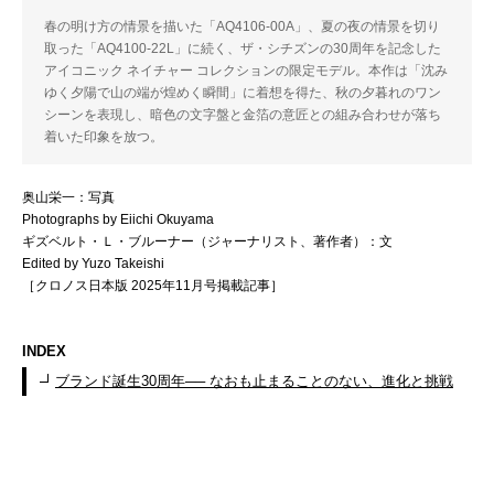
春の明け方の情景を描いた「AQ4106-00A」、夏の夜の情景を切り
取った「AQ4100-22L」に続く、ザ・シチズンの30周年を記念した
アイコニック ネイチャー コレクションの限定モデル。本作は「沈み
ゆく夕陽で山の端が煌めく瞬間」に着想を得た、秋の夕暮れのワン
シーンを表現し、暗色の文字盤と金箔の意匠との組み合わせが落ち
着いた印象を放つ。
奥山栄一：写真
Photographs by Eiichi Okuyama
ギズベルト・Ｌ・ブルーナー（ジャーナリスト、著作者）：文
Edited by Yuzo Takeishi
［クロノス日本版 2025年11月号掲載記事］
INDEX
ブランド誕生30周年── なおも止まることのない、進化と挑戦