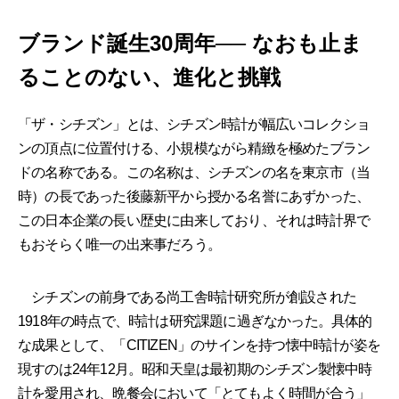
ブランド誕生30周年── なおも止ま
ることのない、進化と挑戦
「ザ・シチズン」とは、シチズン時計が幅広いコレクショ
ンの頂点に位置付ける、小規模ながら精緻を極めたブラン
ドの名称である。この名称は、シチズンの名を東京市（当
時）の長であった後藤新平から授かる名誉にあずかった、
この日本企業の長い歴史に由来しており、それは時計界で
もおそらく唯一の出来事だろう。
シチズンの前身である尚工舎時計研究所が創設された
1918年の時点で、時計は研究課題に過ぎなかった。具体的
な成果として、「CITIZEN」のサインを持つ懐中時計が姿を
現すのは24年12月。昭和天皇は最初期のシチズン製懐中時
計を愛用され、晩餐会において「とてもよく時間が合う」