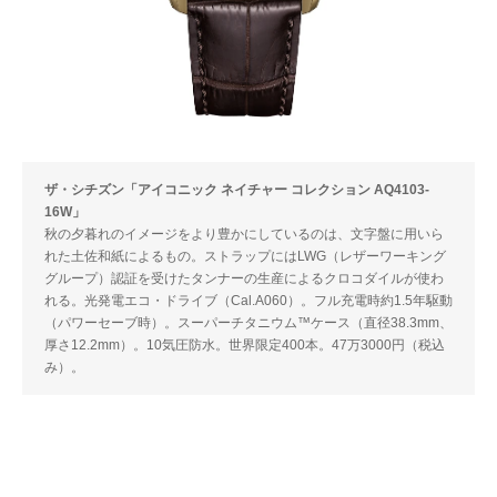
ザ・シチズン「アイコニック ネイチャー コレクション AQ4103-
16W」
秋の夕暮れのイメージをより豊かにしているのは、文字盤に用いら
れた土佐和紙によるもの。ストラップにはLWG（レザーワーキング
グループ）認証を受けたタンナーの生産によるクロコダイルが使わ
れる。光発電エコ・ドライブ（Cal.A060）。フル充電時約1.5年駆動
（パワーセーブ時）。スーパーチタニウム™ケース（直径38.3mm、
厚さ12.2mm）。10気圧防水。世界限定400本。47万3000円（税込
み）。