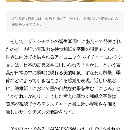
文字盤の6時側には、金箔を用いて「かすれ」を表現した優美な山の
稜線をレイアウト。
そして、ザ・シチズンの誕生30周年にあたって発表され
たのが、力強い表現力を持つ和紙文字盤の限定モデルだ。
世界に向けて提供されるアイコニック ネイチャー コレクシ
ョンは、日本の古典文学に用いられる「をかし」という言
葉が日常の中に瞬時に現れる美的印象、すなわち風景、季
節などによって引き起こされる感覚を表現。近しい概念
に、繊維紙上において墨の自然な効果を生む「にじみ」と
「かすれ」があり、こうした考えに基づく和紙文字盤は、
質感が視認できるテクスチャーと書に近い親密さを備え、
新しいザ・シチズンの要諦をなす。
そのひとつである「AQ4103-16W」は、山での夕暮れの