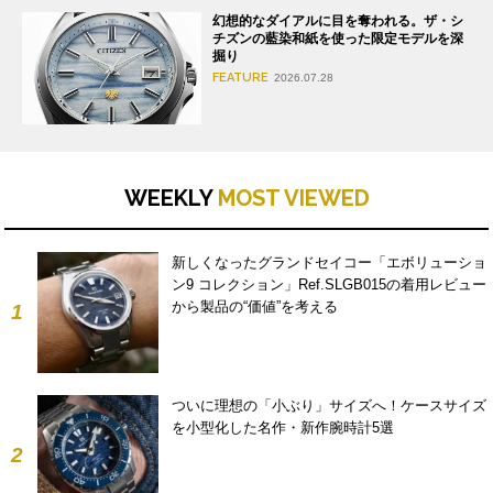
幻想的なダイアルに目を奪われる。ザ・シ
チズンの藍染和紙を使った限定モデルを深
掘り
FEATURE
2026.07.28
WEEKLY
MOST VIEWED
新しくなったグランドセイコー「エボリューショ
ン9 コレクション」Ref.SLGB015の着用レビュー
から製品の“価値”を考える
1
ついに理想の「小ぶり」サイズへ！ケースサイズ
を小型化した名作・新作腕時計5選
2