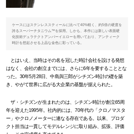
ケースにはステンレススティールに比べて40%軽く、約5倍の硬度を
誇るスーパーチタニウム™を採用。しかも、本作には新しい表面硬
化技術デュラテクトアンバーイエローを用いており、アンティーク
時計を想起させる上品な金色に彩っている。
とはいえ、当時はその名を冠した時計会社を設ける発想
はなく、会社の創立までには、さらに6年を要することとな
った。30年5月28日、中島與三郎がシチズン時計の礎を築
き、やがて世界に広がる大企業の基盤が据えられた。
ザ・シチズンが生まれたのは、シチズン時計が創立65周
年を迎えた1995年。社内的には、70年代の「クロノマスタ
ー」やクロノメーターに連なる存在である。以来、プロダ
クト担当は一貫してモデルレンジに取り組み、拡張、評価