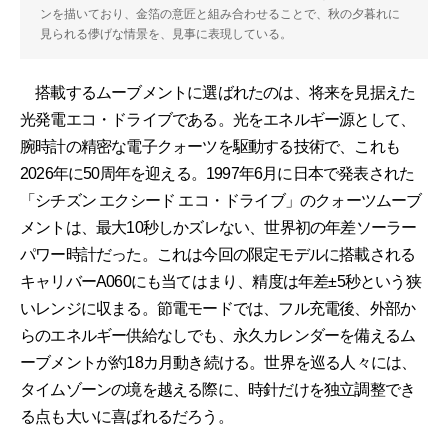
ンを描いており、金箔の意匠と組み合わせることで、秋の夕暮れに
見られる儚げな情景を、見事に表現している。
搭載するムーブメントに選ばれたのは、将来を見据えた
光発電エコ・ドライブである。光をエネルギー源として、
腕時計の精密な電子クォーツを駆動する技術で、これも
2026年に50周年を迎える。1997年6月に日本で発表された
「シチズン エクシード エコ・ドライブ」のクォーツムーブ
メントは、最大10秒しかズレない、世界初の年差ソーラー
パワー時計だった。これは今回の限定モデルに搭載される
キャリバーA060にも当てはまり、精度は年差±5秒という狭
いレンジに収まる。節電モードでは、フル充電後、外部か
らのエネルギー供給なしでも、永久カレンダーを備えるム
ーブメントが約18カ月動き続ける。世界を巡る人々には、
タイムゾーンの境を越える際に、時針だけを独立調整でき
る点も大いに喜ばれるだろう。