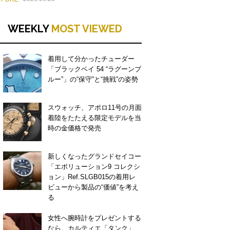
WEEKLY
MOST VIEWED
着用して分かったチューダー
「ブラックベイ 54 “ラグーンブ
ルー”」の“保守”と“挑戦”の姿勢
スウォッチ、アポロ11号の月面
着陸をたたえる限定モデルを当
時の金価格で発売
新しくなったグランドセイコー
「エボリューション9 コレクシ
ョン」Ref.SLGB015の着用レ
ビューから製品の“価値”を考え
る
女性へ腕時計をプレゼントする
なら。カルティエ「タンク」