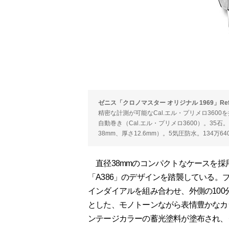
ゼニス「クロノマスター オリジナル 1969」Ref.03.3
精密な計測が可能なCal.エル・プリメロ3600
自動巻き（Cal.エル・プリメロ3600）。35
38mm、厚さ12.6mm）。5気圧防水。134万6
直径38mmのコンパクトなケースを採用
「A386」のデザインを踏襲している
インダイアルを組み合わせ、外側の10
とした、モノトーンながら表情豊かなカ
ンテージカラーの蓄光塗料が塗布され、