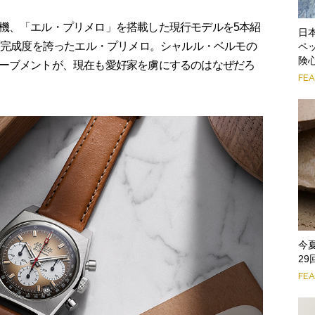
機、「エル・プリメロ」を搭載した現行モデルを5本紹
日
高い完成度を誇ったエル・プリメロ。シャルル・ベルモの
ペ
険
ーブメントが、現在も愛好家を虜にするのはなぜだろ
FE
今
2
FE