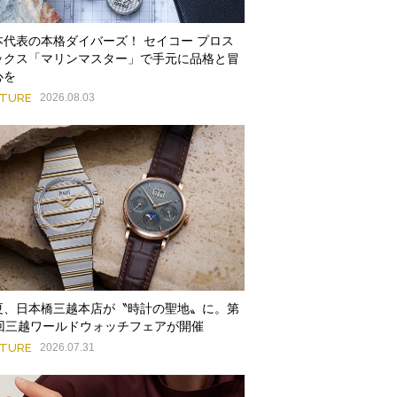
本代表の本格ダイバーズ！ セイコー プロス
ックス「マリンマスター」で手元に品格と冒
心を
ATURE
2026.08.03
夏、日本橋三越本店が〝時計の聖地〟に。第
9回三越ワールドウォッチフェアが開催
ATURE
2026.07.31