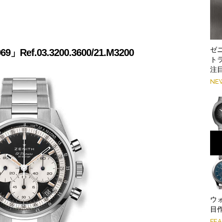
ゼ
f.03.3200.3600/21.M3200
ト
注
NE
ウ
目作
FE