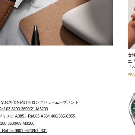
女
エ
「
FE
今なお進化を続けるロングセラームーブメント
.3200.3600/21.M3200
385」Ref.03.A384.400/385.C855
.3600/69.M3100
.9601.3620/51.I301