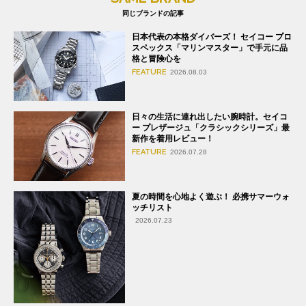
同じブランドの記事
日本代表の本格ダイバーズ！ セイコー プロ
スペックス「マリンマスター」で手元に品
格と冒険心を
FEATURE
2026.08.03
日々の生活に連れ出したい腕時計。セイコ
ー プレザージュ「クラシックシリーズ」最
新作を着用レビュー！
FEATURE
2026.07.28
夏の時間を心地よく遊ぶ！ 必携サマーウォ
ッチリスト
2026.07.23