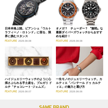
日本本格上陸。ビアンシェ「ウルト
オメガ？ チューダー？ 〝激戦〟な
ラフィーノ・ロトンド」に宿る、限
最新ダイバーズウォッチからおすす
界に挑むスタンス
めを紹介！
FEATURE
FEATURE
2026.08.08
2026.08.08
ハイジュエリーウォッチのように心
一生モノのジュエリーウォッチ。カ
揺さぶられる手土産を。ブルガリ ド
ルティエ「パンテール ドゥ カルテ
ルチ「チョコレート･ジェムズ」
ィエ」の魅力と選び方
FEATURE
FEATURE
2026.08.07
2026.08.06
SAME BRAND