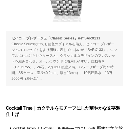
セイコー プレザージュ「Classic Series」Ref.SARX133
Classic Seriesの中でも藍色のダイアルを備え、セイコー プレザー
ジュのコンセプトをより明確に表しているのが「SARX133」。シン
プルに仕上げられたケースと、クラシカルなデザインのブレスレッ
トを組み合わせ、オールラウンドに着用しやすい。自動巻き
（Cal.6R55）。24石。2万1600振動／時。パワーリザーブ約72時
間。SSケース（直径40.2mm、厚さ13mm）。10気圧防水。13万
2000円（税込み）。
Cocktail Time｜カクテルをモチーフにした華やかな文字盤
仕上げ
Cocktail Timeはカクテルをモチーフにした多層的な文字盤