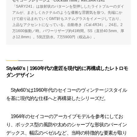
セイコー プレザージュ「Cocktail Time」Ref.SARY241
「SARY241」は放射状のパターンを型押ししたライトブルーのダイ
アルが、まさしくカクテルのような優雅な雰囲気を放つ。先端にか
けて絞り込まれていくGMT針もステムグラスをイメージしており、
上品なアクセントになっている。自動巻き（Cal.4R34）。24石。2
万1600振動／時。パワーリザーブ約41時間。SS（直径40.5mm、厚
さ12.8mm）。5気圧防水。7万5900円（税込み）。
Style60's｜1960年代の意匠を現代的に再構成したレトロモ
ダンデザイン
Style60’sは1960年代のセイコーのヴィンテージスタイル
を基に現代的な仕様へと再構築したシリーズだ。
1964年のセイコーのアーカイブモデルを参考にしてお
り、ボックス型の風防や太めのシャープな形状のバーイン
デックス、幅広のベゼルなど、当時の特徴的な要素が取り