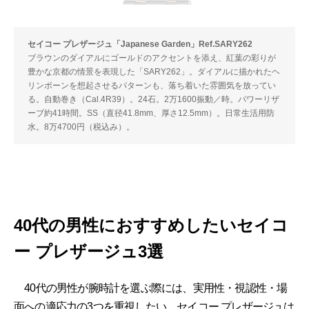
セイコー プレザージュ「Japanese Garden」Ref.SARY262
ブラウンのダイアルにゴールドのアクセントを添え、紅葉の彩りが
豊かな京都の情景を表現した「SARY262」。ダイアルに描かれたヘ
リンボーンを想起させるパターンも、落ち着いた雰囲気を放ってい
る。自動巻き（Cal.4R39）。24石。2万1600振動／時。パワーリザ
ーブ約41時間。SS（直径41.8mm、厚さ12.5mm）。日常生活用防
水。8万4700円（税込み）。
40代の男性におすすめしたいセイコ
ー プレザージュ3選
40代の男性が腕時計を選ぶ際には、実用性・視認性・場
面への適応力の3つを重視したい。セイコー プレザージュは