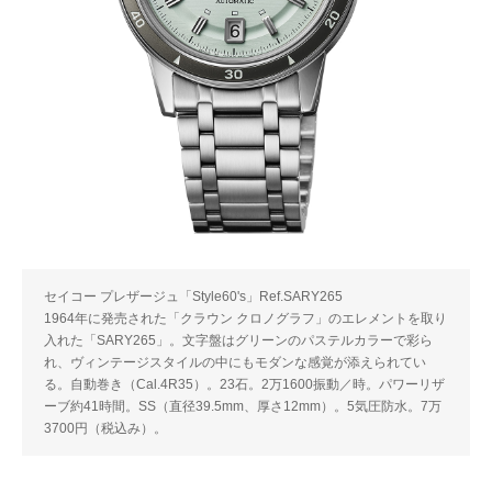
セイコー プレザージュ「Style60's」Ref.SARY265
1964年に発売された「クラウン クロノグラフ」のエレメントを取り
入れた「SARY265」。文字盤はグリーンのパステルカラーで彩ら
れ、ヴィンテージスタイルの中にもモダンな感覚が添えられてい
る。自動巻き（Cal.4R35）。23石。2万1600振動／時。パワーリザ
ーブ約41時間。SS（直径39.5mm、厚さ12mm）。5気圧防水。7万
3700円（税込み）。