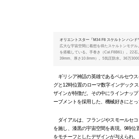
オリエントスター「M34 F8 スケルトン ハンドワイ
広大な宇宙空間に着想を得たスケルトンモデル
を搭載している。手巻き（Cal.F8B61）。2
39mm、厚さ10.8mm）。5気圧防水。36万30
ギリシア神話の英雄であるペルセウスに
グと12時位置のローマ数字インデック
ザインが特徴だ。その中にラインナップ
ーブメントを採用した、機械好きにとっ
ダイアルは、フランジやスモールセコ
を施し、漆黒の宇宙空間を表現。9時位
をモチーフとしたデザインが与えられ、