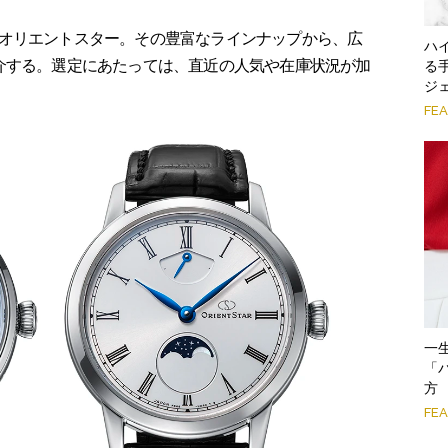
オリエントスター。その豊富なラインナップから、広
ハ
介する。選定にあたっては、直近の人気や在庫状況が加
る
ジ
FE
一
「
方
FE