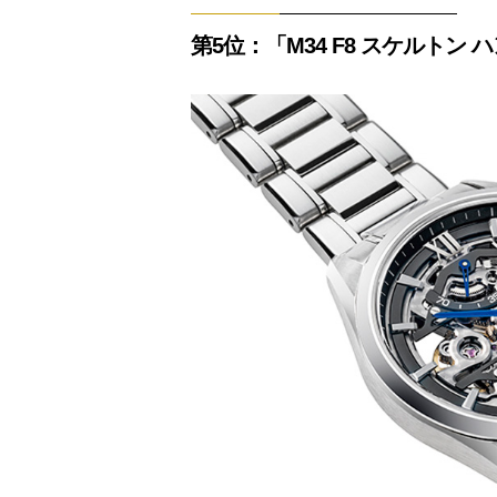
第5位：「M34 F8 スケルトン ハ