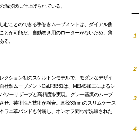
の渦形状に仕上げられている。
しむことのできる手巻きムーブメントは、ダイアル側
ことが可能だ。自動巻き用のローターがないため、薄
1
ある。
2
レクション初のスケルトンモデルで、モダンなデザイ
製ムーブメントCal.F8B61は、MEMS加工によるシ
のパワーリザーブと高精度を実現。グレー基調のムーブ
3
させ、芸術性と技術が融合。直径39mmのスリムケース
本ワニ革バンドも付属し、オンオフ問わず洗練された
4