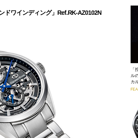
ンドワインディング」Ref.RK-AZ0102N
「
ル
カ
FE