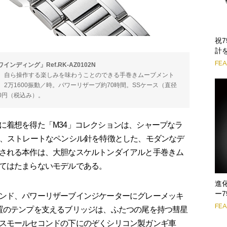
祝
計
FE
ンディング」Ref.RK-AZ0102N
。自ら操作する楽しみを味わうことのできる手巻きムーブメント
2石。2万1600振動／時。パワーリザーブ約70時間。SSケース（直径
00円（税込み）。
着想を得た「M34」コレクションは、シャープなラ
ス、ストレートなペンシル針を特徴とした、モダンなデ
される本作は、大胆なスケルトンダイアルと手巻きム
てはたまらないモデルである。
進
ー
ンド、パワーリザーブインジケーターにグレーメッキ
FE
置のテンプを支えるブリッジは、ふたつの尾を持つ彗星
スモールセコンドの下にのぞくシリコン製ガンギ車