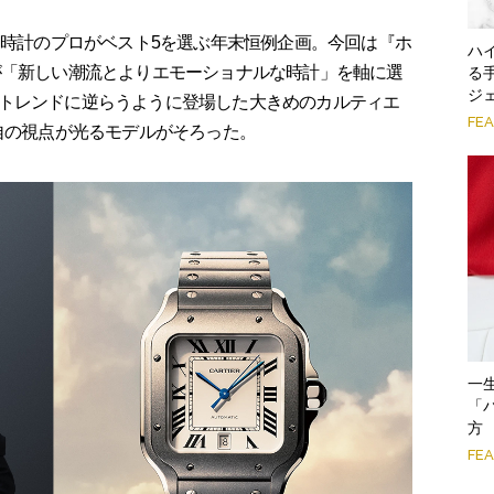
、時計のプロがベスト5を選ぶ年末恒例企画。今回は『ホ
ハ
が「新しい潮流とよりエモーショナルな時計」を軸に選
る
ジ
トレンドに逆らうように登場した大きめのカルティエ
FE
自の視点が光るモデルがそろった。
一
「
方
FE