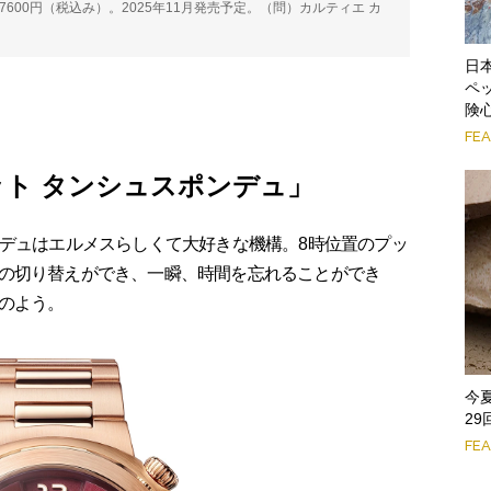
8万7600円（税込み）。2025年11月発売予定。（問）カルティエ カ
日
ペ
険
FE
ット タンシュスポンデュ」
ンデュはエルメスらしくて大好きな機構。8時位置のプッ
の切り替えができ、一瞬、時間を忘れることができ
のよう。
今
2
FE