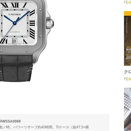
FE
クロ
FE
WSSA0089
00振動／時。パワーリザーブ約40時間。Tiケース（縦47.5×横