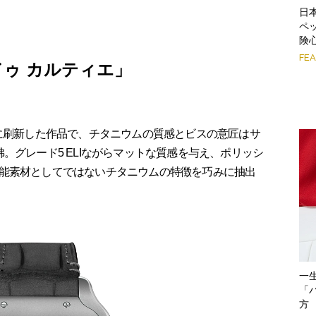
日
ペ
険
FE
ドゥ カルティエ」
的に刷新した作品で、チタニウムの質感とビスの意匠はサ
。グレード5 ELIながらマットな質感を与え、ポリッシ
能素材としてではないチタニウムの特徴を巧みに抽出
一
「
方