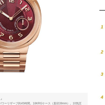
1
2
3
4
ュ」
時。パワーリザーブ約45時間。18KRGケース（直径39mm）。10気圧