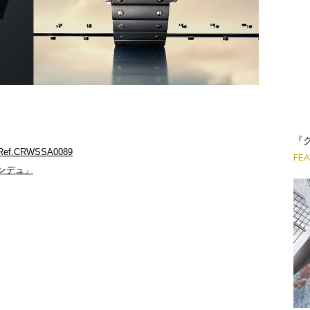
『
.CRWSSA0089
FE
ンデュ」