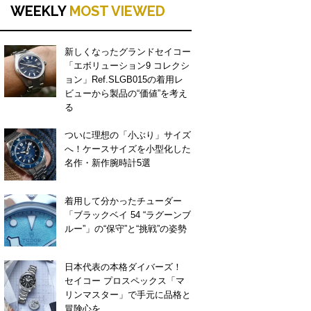
WEEKLY
MOST VIEWED
新しくなったグランドセイコー
「エボリューション9 コレクシ
ョン」Ref.SLGB015の着用レ
ビューから製品の“価値”を考え
る
ついに理想の「小ぶり」サイズ
へ！ケースサイズを小型化した
名作・新作腕時計5選
着用して分かったチューダー
「ブラックベイ 54 “ラグーンブ
ルー”」の“保守”と“挑戦”の姿勢
日本代表の本格ダイバーズ！
セイコー プロスペックス「マ
リンマスター」で手元に品格と
冒険心を