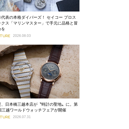
本代表の本格ダイバーズ！ セイコー プロス
ックス「マリンマスター」で手元に品格と冒
心を
ATURE
2026.08.03
夏、日本橋三越本店が〝時計の聖地〟に。第
9回三越ワールドウォッチフェアが開催
ATURE
2026.07.31