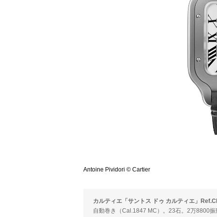
Antoine Pividori © Cartier
カルティエ「サントス ドゥ カルティエ」Ref.CR
自動巻き（Cal.1847 MC）。23石。2万88