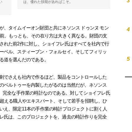
3
い
は、優れた技能があればこそ。
、タイムイーオン財団と共にネソンス ドゥンヌ モン
4
年前。もっとも、その在り方は大きく異なる。財団の支
された前2作に対し、ショイフレ氏はすべてを社内で行
ーベル、スティーブン・フォルセイ、そしてフィリッ
5
る道を選んだのである。
刺でさえも社内で作るほど、製品をコントロールした
のベルトゥーを内製したがるのは当然だが、ネソンス
な、完全な手作業の時計なのである。対してショイフレ氏
を超える職人やエキスパート、そして若手を招聘し、ひ
いえ、限定11本の手作業の時計プロジェクトに割く人
レ氏は、このプロジェクトを、過去の時計作りを完全