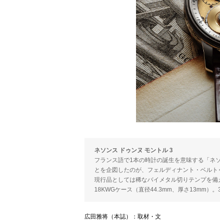
ネソンス ドゥンヌ モントル 3
フランス語で1本の時計の誕生を意味する「ネソ
とを企図したのが、フェルディナント・ベルト
現行品としては稀なバイメタル切りテンプを備える。手
18KWGケース（直径44.3mm、厚さ13mm
広田雅将（本誌）：取材・文