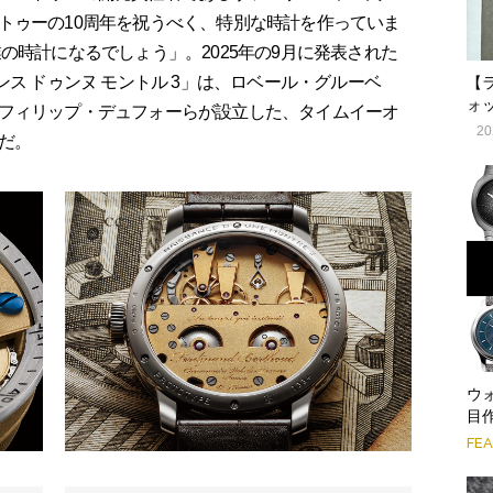
トゥーの10周年を祝うべく、特別な時計を作っていま
の時計になるでしょう」。2025年の9月に発表された
ンス ドゥンヌ モントル 3」は、ロベール・グルーベ
【
ォ
フィリップ・デュフォーらが設立した、タイムイーオ
20
だ。
ウ
目作
FE