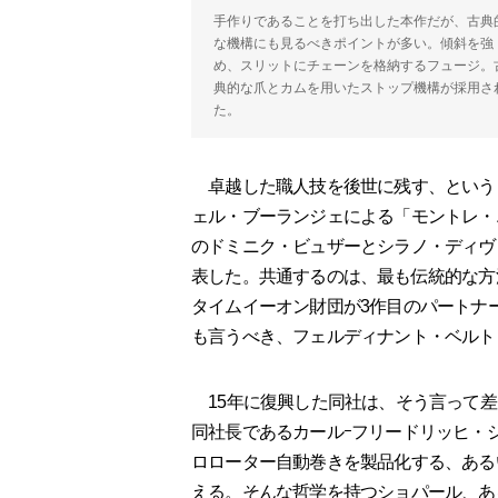
手作りであることを打ち出した本作だが、古典
な機構にも見るべきポイントが多い。傾斜を強
め、スリットにチェーンを格納するフュージ。
典的な爪とカムを用いたストップ機構が採用さ
た。
卓越した職人技を後世に残す、という目
ェル・ブーランジェによる「モントレ・
のドミニク・ビュザーとシラノ・ディヴァ
表した。共通するのは、最も伝統的な方
タイムイーオン財団が3作目のパートナ
も言うべき、フェルディナント・ベルト
15年に復興した同社は、そう言って差
同社長であるカールｰフリードリッヒ・
ロローター自動巻きを製品化する、ある
える。そんな哲学を持つショパール、あ