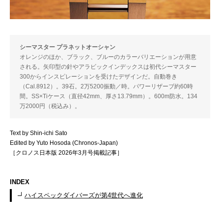
シーマスター プラネットオーシャン
オレンジのほか、ブラック、ブルーのカラーバリエーションが用意
される。矢印型の針やアラビックインデックスは初代シーマスター
300からインスピレーションを受けたデザインだ。自動巻き
（Cal.8912）。39石。2万5200振動／時。パワーリザーブ約60時
間。SS×Tiケース（直径42mm、厚さ13.79mm）。600m防水。134
万2000円（税込み）。
Text by Shin-ichi Sato
Edited by Yuto Hosoda (Chronos-Japan)
［クロノス日本版 2026年3月号掲載記事］
INDEX
ハイスペックダイバーズが第4世代へ進化