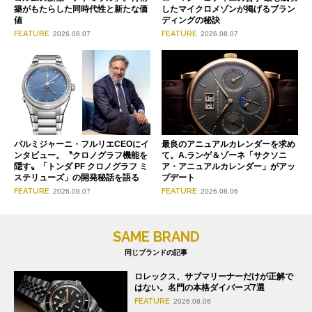
築がもたらした同時代性と新たな価
したマイクロメゾンが掲げるブラン
値
ディングの秘訣
FEATURE
FEATURE
2026.08.07
2026.08.07
パルミジャーニ・フルリエCEOにイ
最良のアニュアルカレンダーを求め
ンタビュー。〝クロノグラフ機能を
て。A.ランゲ＆ゾーネ「サクソニ
隠す〟「トンダ PF クロノグラフ ミ
ア・アニュアルカレンダー」がアッ
ステリューズ」の開発秘話を語る
プデート
FEATURE
FEATURE
2026.08.07
2026.08.06
SAME BRAND
同じブランドの記事
ロレックス、サブマリーナーだけが正解で
はない。名門の本格ダイバーズ7選
FEATURE
2026.08.06