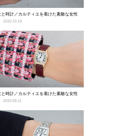
女と時計／カルティエを着けた素敵な女性
E
2020.10.19
女と時計／カルティエを着けた素敵な女性
E
2020.09.11