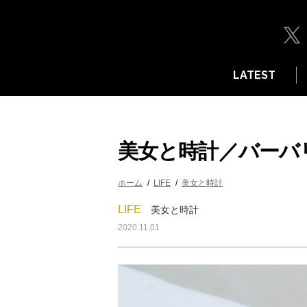
LATEST
美女と時計／バーバ
ホーム
LIFE
美女と時計
LIFE
美女と時計
2020.11.01