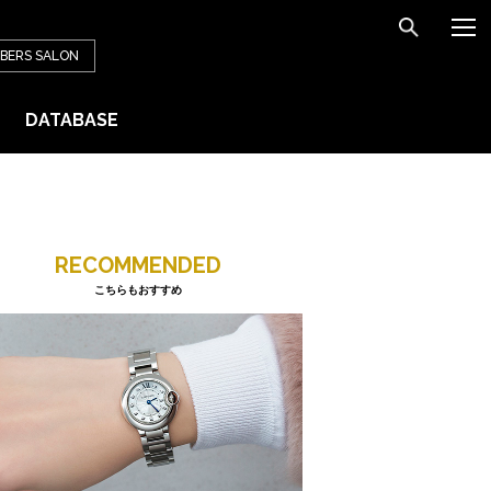
BERS
SALON
DATABASE
RECOMMENDED
こちらもおすすめ