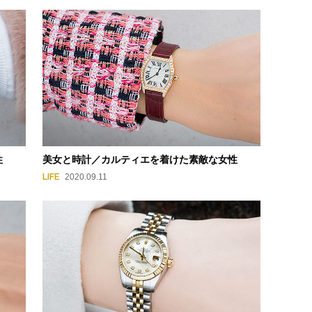
性
美女と時計／カルティエを着けた素敵な女性
LIFE
2020.09.11