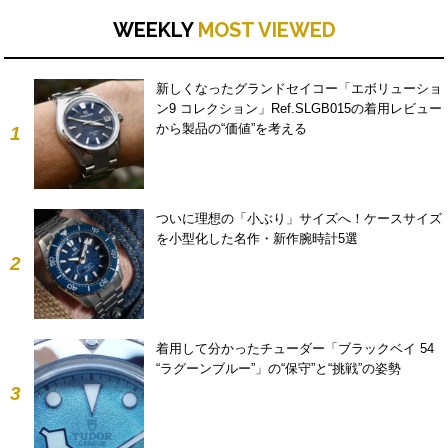
WEEKLY
MOST VIEWED
新しくなったグランドセイコー「エボリューショ
ン9 コレクション」Ref.SLGB015の着用レビュー
から製品の“価値”を考える
1
ついに理想の「小ぶり」サイズへ！ケースサイズ
を小型化した名作・新作腕時計5選
2
着用して分かったチューダー「ブラックベイ 54
“ラグーンブルー”」の“保守”と“挑戦”の姿勢
3