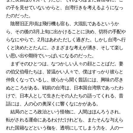
の子を見せていないからと、台湾行きを考えるようになっ
たのだった。
陰暦旧正月頃は飛行機も宿も、大混乱であるというか
ら、その後の3月上旬に出かけることに決め、切符の手配や
らなにやらで、2月はあわただしく過ぎた。しかし台湾へ行
くと決めたとたんに、さまざまな考えが湧き、そして楽し
い思い出や期待でいっぱいになるのだった。
まずそのひとつは、なつかしい人々の顔とことばだ。妻
の伯父伯母たちは、皆温かい人々で、僕はすっかり彼らと
仲良くなっているし、彼らから聞く昔話には、興味の尽き
ぬところがある。戦前の台湾は、日本国台湾県であったわ
けで、日本人として生きたその人たちの語ってくれる、昔
話には、人の心の奥深くに響くなにかがある。
結局のところ政治という怪物に、人間はほんろうされ、
転がされる運命にあるわけだけれども、またそんな与えら
れた国籍などという枷を、透明にしてしまう力を、人の一