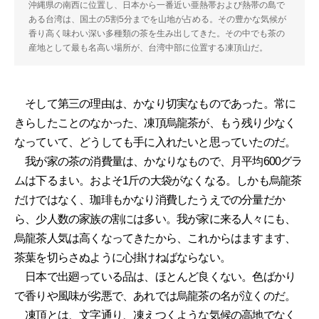
沖縄県の南西に位置し、日本から一番近い亜熱帯および熱帯の島で
ある台湾は、国土の5割5分までを山地が占める。その豊かな気候が
香り高く味わい深い多種類の茶を生み出してきた。その中でも茶の
産地として最も名高い場所が、台湾中部に位置する凍頂山だ。
そして第三の理由は、かなり切実なものであった。常に
きらしたことのなかった、凍頂烏龍茶が、もう残り少なく
なっていて、どうしても手に入れたいと思っていたのだ。
我が家の茶の消費量は、かなりなもので、月平均600グラ
ムは下るまい。およそ1斤の大袋がなくなる。しかも烏龍茶
だけではなく、珈琲もかなり消費したうえでの分量だか
ら、少人数の家族の割には多い。我が家に来る人々にも、
烏龍茶人気は高くなってきたから、これからはますます、
茶葉を切らさぬように心掛けねばならない。
日本で出廻っている品は、ほとんど良くない。色ばかり
で香りや風味が劣悪で、あれでは烏龍茶の名が泣くのだ。
凍頂とは、文字通り、凍えつくような気候の高地でなく