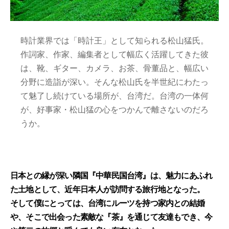
時計業界では「時計王」として知られる松山猛氏。
作詞家、作家、編集者として幅広く活躍してきた彼
は、靴、ギター、カメラ、お茶、骨董品と、幅広い
分野に造詣が深い。そんな松山氏を半世紀にわたっ
て魅了し続けている場所が、台湾だ。台湾の一体何
が、好事家・松山猛の心をつかんで離さないのだろ
うか。
日本との縁が深い隣国『中華民国台湾』は、魅力にあふれ
た土地として、近年日本人が訪問する旅行地となった。
そして僕にとっては、台湾にルーツを持つ家内との結婚
や、そこで出会った素敵な『茶』を通じて友達もでき、今