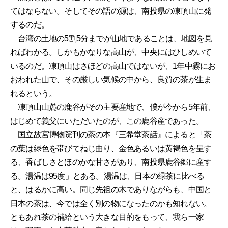
てはならない。そしてその語の源は、南投県の凍頂山に発
するのだ。
台湾の土地の5割5分までが山地であることは、地図を見
ればわかる。しかもかなりな高山が、中央にはひしめいて
いるのだ。凍頂山はさほどの高山ではないが、1年中霧にお
おわれた山で、その厳しい気候の中から、良質の茶が生ま
れるという。
凍頂山山麓の鹿谷がその主要産地で、僕が今から5年前、
はじめて義父にいただいたのが、この鹿谷産であった。
国立故宮博物院刊の茶の本『三希堂茶話』によると「茶
の葉は緑色を帯びてねじ曲り、金色あるいは黄褐色を呈す
る、香ばしさとほのかな甘さがあり、南投県鹿谷郷に産す
る。湯温は95度」とある。湯温は、日本の緑茶に比べる
と、はるかに高い。同じ先祖の木でありながらも、中国と
日本の茶は、今では全く別の物になったのかも知れない。
ともあれ茶の補給という大きな目的をもって、我ら一家