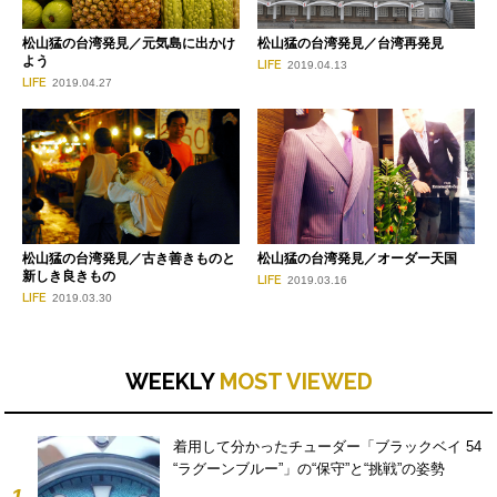
松山猛の台湾発見／元気島に出かけ
松山猛の台湾発見／台湾再発見
よう
LIFE
2019.04.13
LIFE
2019.04.27
松山猛の台湾発見／古き善きものと
松山猛の台湾発見／オーダー天国
新しき良きもの
LIFE
2019.03.16
LIFE
2019.03.30
WEEKLY
MOST VIEWED
着用して分かったチューダー「ブラックベイ 54
“ラグーンブルー”」の“保守”と“挑戦”の姿勢
1