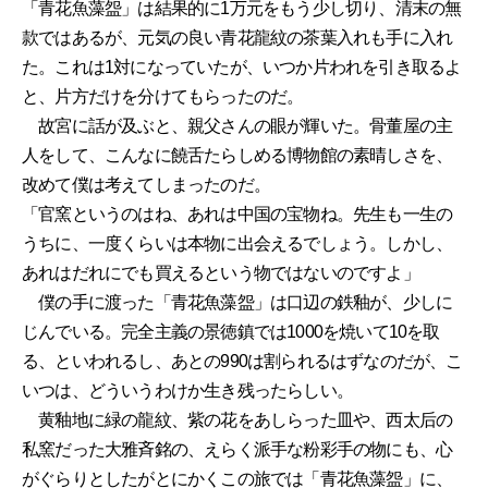
「青花魚藻盌」は結果的に1万元をもう少し切り、清末の無
款ではあるが、元気の良い青花龍紋の茶葉入れも手に入れ
た。これは1対になっていたが、いつか片われを引き取るよ
と、片方だけを分けてもらったのだ。
故宮に話が及ぶと、親父さんの眼が輝いた。骨董屋の主
人をして、こんなに饒舌たらしめる博物館の素晴しさを、
改めて僕は考えてしまったのだ。
「官窯というのはね、あれは中国の宝物ね。先生も一生の
うちに、一度くらいは本物に出会えるでしょう。しかし、
あれはだれにでも買えるという物ではないのですよ」
僕の手に渡った「青花魚藻盌」は口辺の鉄釉が、少しに
じんでいる。完全主義の景徳鎮では1000を焼いて10を取
る、といわれるし、あとの990は割られるはずなのだが、こ
いつは、どういうわけか生き残ったらしい。
黄釉地に緑の龍紋、紫の花をあしらった皿や、西太后の
私窯だった大雅斉銘の、えらく派手な粉彩手の物にも、心
がぐらりとしたがとにかくこの旅では「青花魚藻盌」に、