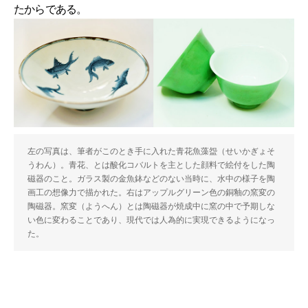
たからである。
左の写真は、筆者がこのとき手に入れた青花魚藻盌（せいかぎょそ
うわん）。青花、とは酸化コバルトを主とした顔料で絵付をした陶
磁器のこと。ガラス製の金魚鉢などのない当時に、水中の様子を陶
画工の想像力で描かれた。右はアップルグリーン色の銅釉の窯変の
陶磁器。窯変（ようへん）とは陶磁器が焼成中に窯の中で予期しな
い色に変わることであり、現代では人為的に実現できるようになっ
た。