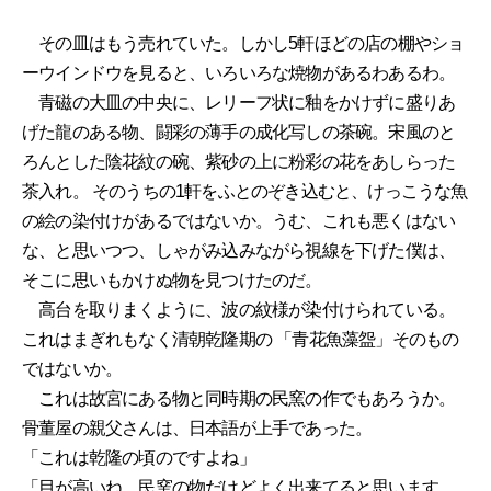
その皿はもう売れていた。しかし5軒ほどの店の棚やショ
ーウインドウを見ると、いろいろな焼物があるわあるわ。
青磁の大皿の中央に、レリーフ状に釉をかけずに盛りあ
げた龍のある物、闘彩の薄手の成化写しの茶碗。宋風のと
ろんとした陰花紋の碗、紫砂の上に粉彩の花をあしらった
茶入れ。 そのうちの1軒をふとのぞき込むと、けっこうな魚
の絵の染付けがあるではないか。うむ、これも悪くはない
な、と思いつつ、しゃがみ込みながら視線を下げた僕は、
そこに思いもかけぬ物を見つけたのだ。
高台を取りまくように、波の紋様が染付けられている。
これはまぎれもなく清朝乾隆期の 「青花魚藻盌」そのもの
ではないか。
これは故宮にある物と同時期の民窯の作でもあろうか。
骨董屋の親父さんは、日本語が上手であった。
「これは乾隆の頃のですよね」
「目が高いね、民窯の物だけどよく出来てると思います