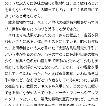
のような念入りに趣味に徹した取材行は、全く疲れること
を覚えないのだから、人間ってものは、すこぶる適当にで
きていると考えながら。
故宮博物館では、ちょうど歴代の磁器特別展をやってお
り、黄釉の物もたっぷりと見ることができた。
それよりも成果があったのは、さらに幅広く、磁器を見
渡せたことにある。僕がテキストにしている、昭和12年版
の、上田恭輔という人が書いた『支那古陶磁研究の手引』
という本があるのだが、当時の本ゆえに色刷り口絵の数も
少く、釉薬の色名が山盛り出て来るのだけれど、少しも実
感として色が浮かんでこなかった。しかし、その現物を眼
にして、全部わかった。たとえば茶葉末釉、いわゆるそば
手の物など、なるほどという色をしているのだった。故宮
の売店でも、数冊のテキストを入手して、このごろは暇が
できる度にながめ入っている。ピーチ・ブルームやアップ
ルグリーンといった、清代の銅釉の窯変の物など、これは
かなわんといった風情であって、歴史の違いというのか、