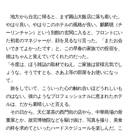
地方から台北に帰ると、まず圓山大飯店に落ち着いた。
やはり良い。やはりこのホテルの風格が良い。麒麟聴（チ
ーリンチャン）という別館の玄関に入ると、フロントにい
た初老のマネジャーが、顔を見るなり言った。「またお会
いできてよかったです」と。この早春の家族での投宿を、
彼はちゃんと覚えていてくれたのだった。
「今度は、ほう雑誌の取材でねえ。ご家族は皆様元気でし
ょうな。そうですとも、さあ上等の部屋をお使いになっ
て」
旅をしていて、こういった心の触れ合いほどうれしいも
のはない。彼のようなプロフェッショナルに恵まれたホテ
ルは、だから素晴しいと言える。
その日から、天仁茗茶の西門街の店やら、中華商場の骨
董屋とか、故宮博物院などを駆け抜け、写真を撮り、美食
の粋を求めてといったハードスケジュールを楽しんだ。こ