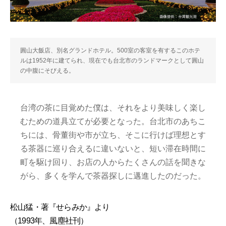
圓山大飯店、別名グランドホテル。500室の客室を有するこのホテ
ルは1952年に建てられ、現在でも台北市のランドマークとして圓山
の中腹にそびえる。
台湾の茶に目覚めた僕は、それをより美味しく楽し
むための道具立てが必要となった。台北市のあちこ
ちには、骨董街や市が立ち、そこに行けば理想とす
る茶器に巡り合えるに違いないと、短い滞在時間に
町を駆け回り、お店の人からたくさんの話を聞きな
がら、多くを学んで茶器探しに邁進したのだった。
松山猛・著『せらみか』より
（1993年、風塵社刊）