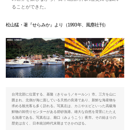
ることができた。
松山猛・著『せらみか』より（1993年、風塵社刊）
台湾北部に位置する、基隆（きりゅう／キールン）市。三方を山に
囲まれ、北側が海に面している天然の良港であり、新鮮な海産物を
求める観光客も多く訪れる。写真左は、カニやエビといった高級海
鮮物の卸売りセンターがある碧砂漁港。雄大な自然を背景にたたえ
る漁港である。写真右は、廟口（みょうこう）夜市。その始まりの
歴史は古く、日本統治時代末期までさかのぼる。