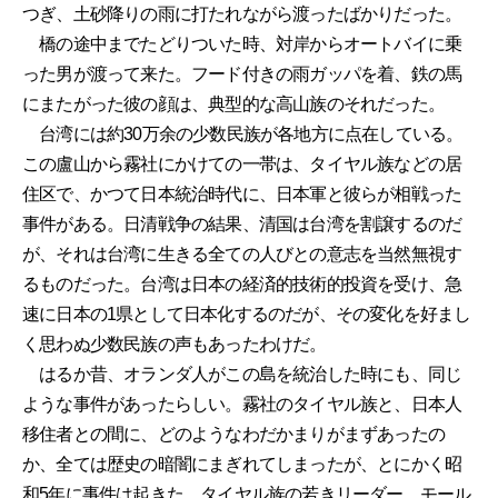
つぎ、土砂降りの雨に打たれながら渡ったばかりだった。
橋の途中までたどりついた時、対岸からオートバイに乗
った男が渡って来た。フード付きの雨ガッパを着、鉄の馬
にまたがった彼の顔は、典型的な高山族のそれだった。
台湾には約30万余の少数民族が各地方に点在している。
この盧山から霧社にかけての一帯は、タイヤル族などの居
住区で、かつて日本統治時代に、日本軍と彼らが相戦った
事件がある。日清戦争の結果、清国は台湾を割譲するのだ
が、それは台湾に生きる全ての人びとの意志を当然無視す
るものだった。台湾は日本の経済的技術的投資を受け、急
速に日本の1県として日本化するのだが、その変化を好まし
く思わぬ少数民族の声もあったわけだ。
はるか昔、オランダ人がこの島を統治した時にも、同じ
ような事件があったらしい。霧社のタイヤル族と、日本人
移住者との間に、どのようなわだかまりがまずあったの
か、全ては歴史の暗闇にまぎれてしまったが、とにかく昭
和5年に事件は起きた。タイヤル族の若きリーダー、モール