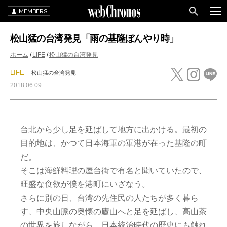
MEMBERS
松山猛の台湾発見「雨の基隆ぼんやり時」
ホーム
LIFE
松山猛の台湾発見
LIFE
松山猛の台湾発見
2018.06.09
台北から少し足を延ばして地方に出かける。最初の
目的地は、かつて日本海軍の軍港が在った基隆の町
だ。
そこは海鮮料理の屋台街で有名と聞いていたので、
旺盛な食欲が僕を港町にいざなう。
さらに別の日、台湾の先住民の人たちが多く暮ら
す、中央山脈の奥懐の廬山へと足を延ばし、高山茶
の世界を旅しながら、日本統治時代の歴史にも触れ