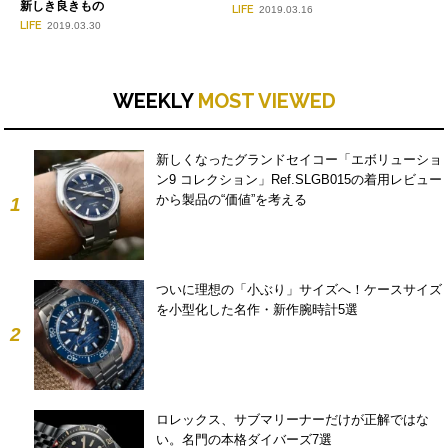
新しき良きもの
LIFE
2019.03.16
LIFE
2019.03.30
WEEKLY
MOST VIEWED
新しくなったグランドセイコー「エボリューショ
ン9 コレクション」Ref.SLGB015の着用レビュー
から製品の“価値”を考える
1
ついに理想の「小ぶり」サイズへ！ケースサイズ
を小型化した名作・新作腕時計5選
2
ロレックス、サブマリーナーだけが正解ではな
い。名門の本格ダイバーズ7選