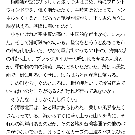
梅雨雲が空にびっしりと張りつきはじめ、時にフロント
ウィンドウを、強く雨がたたく。半時間ほどたって、トン
ネルをくぐると、ぱあっと視界が拡がり、下り坂の向うに
船が見える。基隆に着いたのだ。
小さいけれど密集度の高い、中国的な都市がそこにあっ
た。そして港町独特の匂いも。昼食をとろうとあちこち市
の中心街を歩いた。やがて屋台街のうちの1軒の、海鮮の店
の2階へ上り、ブラックタイガーと呼ばれる海老の刺身と
か、季節物の旬の清蒸、鳥などをいただいた。外はお天気
雨で、妙に明るいくせに、はらはらと雨が肩に落ちる。
「この町からすぐのところに、野柳岬といって珍岩奇岩で
いっぱいのところがあるんだけれど行ってみないか」
「そうだな、せっかくだし行くか」
台湾最北部は、波と風にあらわれた、美しい風景をたく
さんもっている。海からすぐに盛り上った山々を背に、そ
れらの海岸はあるのだが、その各地を台湾客運その他のバ
スがつないでいる。けっこうなカーブの山道をバスはひた