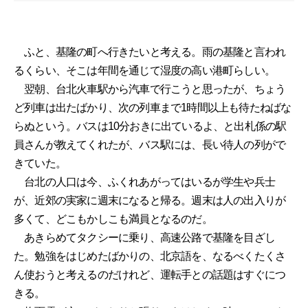
ふと、基隆の町へ行きたいと考える。雨の基隆と言われ
るくらい、そこは年間を通じて湿度の高い港町らしい。
翌朝、台北火車駅から汽車で行こうと思ったが、ちょう
ど列車は出たばかり、次の列車まで1時間以上も待たねばな
らぬという。バスは10分おきに出ているよ、と出札係の駅
員さんが教えてくれたが、バス駅には、長い待人の列がで
きていた。
台北の人口は今、ふくれあがってはいるが学生や兵士
が、近郊の実家に週末になると帰る。週末は人の出入りが
多くて、どこもかしこも満員となるのだ。
あきらめてタクシーに乗り、高速公路で基隆を目ざし
た。勉強をはじめたばかりの、北京語を、なるべくたくさ
ん使おうと考えるのだけれど、運転手との話題はすぐにつ
きる。