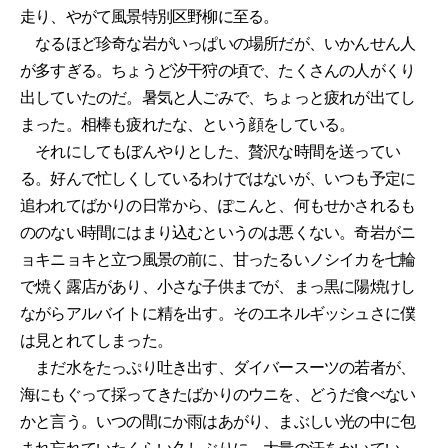
走り、やがて風景特別区野柳に至る。
なるほど珍奇な岩がいっぱいの場所だが、いかんせん人
が多すぎる。ちょうど汐干狩の頃で、たくさんの人がくり
出していたのだ。暑気と人ごみで、ちょっと疲れが出てし
まった。相棒も疲れたな、という顔をしている。
それにしてもぼんやりとした、贅沢な時間を送ってい
る。好んで忙しくしているわけではないが、いつも予定に
追われてばかりの日常から、ぽこんと、何もせかされるも
ののない時間にはまり込むというのは悪くない。奇岩がニ
ョキニョキと立つ風景の前に、甘ったるいノシイカを七輪
で焼く露店があり、小さな子供までが、まっ黒に陽焼けし
ながらアルバイトに精を出す。そのエネルギッシュさに僕
は見とれてしまった。
まだ水をたっぷり吐き出す、ダイバースーツの若者が、
海にもぐって採ってきたばかりのウニを、どうだ食べない
かと言う。いつの間にか雨はあがり、まぶしい光の中に包