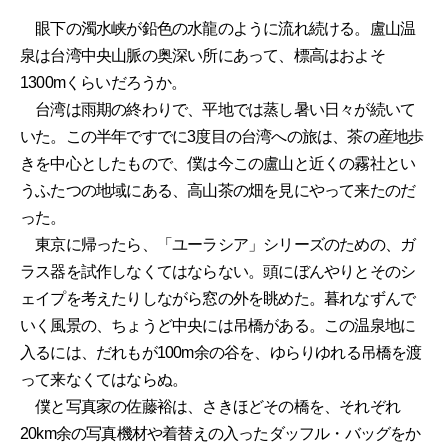
眼下の濁水峡が鉛色の水龍のように流れ続ける。盧山温
泉は台湾中央山脈の奥深い所にあって、標高はおよそ
1300mくらいだろうか。
台湾は雨期の終わりで、平地では蒸し暑い日々が続いて
いた。この半年ですでに3度目の台湾への旅は、茶の産地歩
きを中心としたもので、僕は今この盧山と近くの霧社とい
うふたつの地域にある、高山茶の畑を見にやって来たのだ
った。
東京に帰ったら、「ユーラシア」シリーズのための、ガ
ラス器を試作しなくてはならない。頭にぼんやりとそのシ
ェイプを考えたりしながら窓の外を眺めた。暮れなずんで
いく風景の、ちょうど中央には吊橋がある。この温泉地に
入るには、だれもが100m余の谷を、ゆらりゆれる吊橋を渡
って来なくてはならぬ。
僕と写真家の佐藤裕は、さきほどその橋を、それぞれ
20km余の写真機材や着替えの入ったダッフル・バッグをか