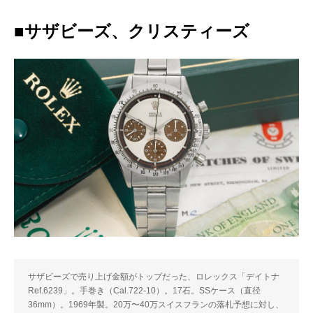
■サザビーズ、クリスティーズ
サザビーズで売り上げ金額がトップだった、ロレックス「デイトナ
Ref.6239」。手巻き（Cal.722-10）。17石。SSケース（直径
36mm）。1969年製。20万〜40万スイスフランの落札予想に対し、