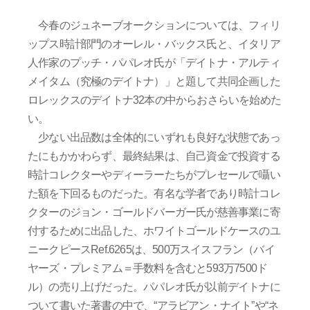
今春のジュネーブオークションについては、フィリ
ップス時計部門のオーレル・バックス氏と、イタリア
人作家のプッチ・パパレオ氏が「デイトナ・アルティ
メイタム（究極のデイトナ）」と題して共同企画した
ロレックスのデイトナ32本の中からおさらいを始めた
い。
少ない出品数は全体的にいずれも良好な状態であっ
たにもかかわらず、最終結果は、自己資金で投資する
時計コレクターやディーラーたちがプレセールで囁い
た額を下回るものだった。有名な学者であり時計コレ
クターのジョン・ゴールドバーガー氏が慈善事業に寄
付するために出品した、ホワイトゴールドケースのユ
ニークピースRef.6265は、500万スイスフラン（バイ
ヤーズ・プレミアム＝手数料を含むと593万7500ド
ル）の売り上げだった。パパレオ氏が以前デイトナに
ついて書いた著書の中で、“アラビアン・ナイト”や“ネ