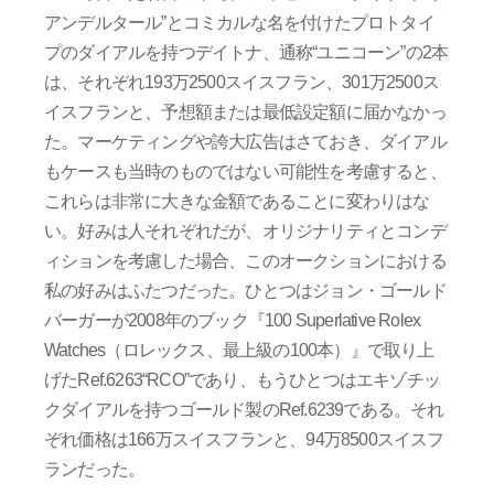
アンデルタール”とコミカルな名を付けたプロトタイ
プのダイアルを持つデイトナ、通称“ユニコーン”の2本
は、それぞれ193万2500スイスフラン、301万2500ス
イスフランと、予想額または最低設定額に届かなかっ
た。マーケティングや誇大広告はさておき、ダイアル
もケースも当時のものではない可能性を考慮すると、
これらは非常に大きな金額であることに変わりはな
い。好みは人それぞれだが、オリジナリティとコンデ
ィションを考慮した場合、このオークションにおける
私の好みはふたつだった。ひとつはジョン・ゴールド
バーガーが2008年のブック『100 Superlative Rolex
Watches（ロレックス、最上級の100本）』で取り上
げたRef.6263“RCO”であり、もうひとつはエキゾチッ
クダイアルを持つゴールド製のRef.6239である。それ
ぞれ価格は166万スイスフランと、94万8500スイスフ
ランだった。