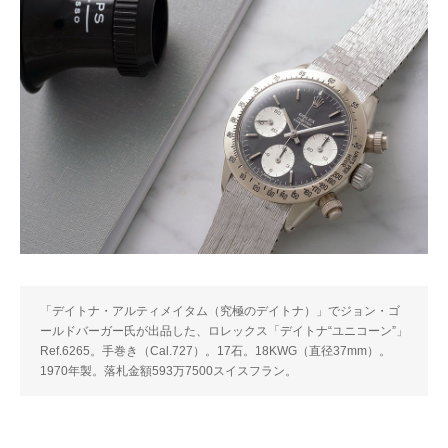
「デイトナ・アルティメイタム（究極のデイトナ）」でジョン・ゴ
ールドバーガー氏が出品した、ロレックス「デイトナ“ユニコーン”」
Ref.6265。手巻き（Cal.727）。17石。18KWG（直径37mm）。
1970年製。落札金額593万7500スイスフラン。