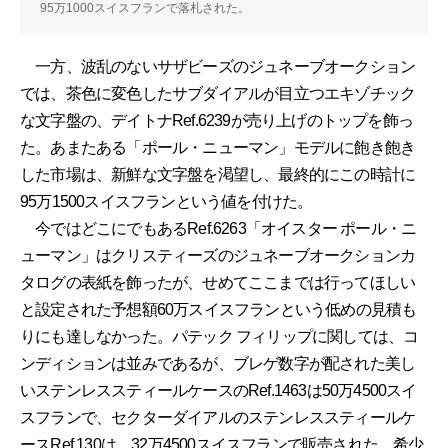
95万1000スイスフランで落札された。
一方、波乱のないサザビーズのジュネーブオークション
では、茶色に変色したサブダイアルが目立つエキゾチック
な文字盤の、デイトナRef.6239が売り上げのトップを飾っ
た。あまたある「ポール・ニューマン」モデルに飽き飽き
した市場は、新鮮な文字盤を渇望し、最終的にこの時計に
95万1500スイスフランという値を付けた。
今ではどこにでもあるRef.6263「オイスター ポール・ニ
ューマン」はクリスティーズのジュネーブオークションカ
タログの表紙を飾ったが、せめてここまでは行ってほしい
と設定された予想額60万スイスフランという低めの見積も
りにも達しなかった。パテック フィリップに関しては、コ
ンディションは並みであるが、ブレゲ数字が配された美し
いステンレススティールケースのRef.1463は50万4500スイ
スフランで、セクターダイアルのステンレススティールケ
ースRef.130は、32万4500スイスフランで販売された。希少