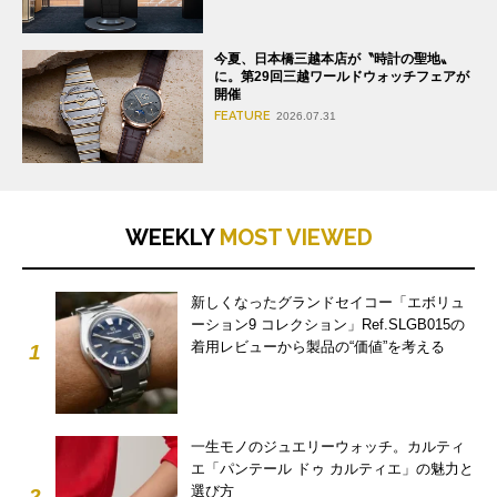
今夏、日本橋三越本店が〝時計の聖地〟
に。第29回三越ワールドウォッチフェアが
開催
FEATURE
2026.07.31
WEEKLY
MOST VIEWED
新しくなったグランドセイコー「エボリュ
ーション9 コレクション」Ref.SLGB015の
着用レビューから製品の“価値”を考える
1
一生モノのジュエリーウォッチ。カルティ
エ「パンテール ドゥ カルティエ」の魅力と
選び方
2