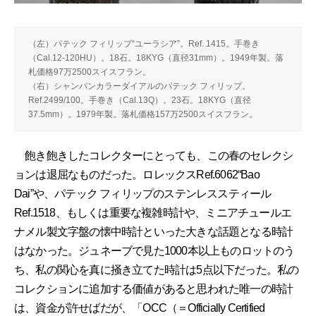
（左）パテック フィリップ“ユーラシア”。Ref. 1415。手巻き
（Cal.12-120HU）。18石。18KYG（直径31mm）。1949年製。落
札価格97万2500スイスフラン。
（右）シャンパンカラーダイアルのパテック フィリップ。
Ref.2499/100。手巻き（Cal.13Q）。23石。18KYG（直径
37.5mm）。1979年製。落札価格157万2500スイスフラン。
飽き飽きしたコレクターにとっても、この春のセレクシ
ョンは退屈なものだった。ロレックスRef.6062“Bao
Dai”や、パテック フィリップのステンレススティール
Ref.1518、もしくは重要な複雑時計や、ミニアチュールエ
ナメル製文字盤の懐中時計といった大きな話題となる時計
はなかった。ジュネーブで見た1000本以上ものロットのう
ち、私の関心を真に掻き立てた時計は5点以下だった。私の
コレクションに追加する価値があると思われた唯一の時計
は、資金が許せばだが、「OCC（＝Officially Certified