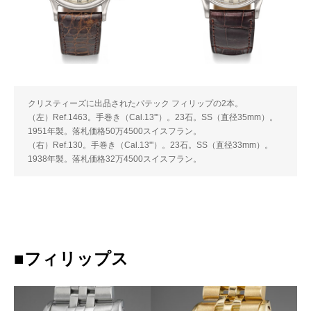
クリスティーズに出品されたパテック フィリップの2本。
（左）Ref.1463。手巻き（Cal.13'''）。23石。SS（直径35mm）。
1951年製。落札価格50万4500スイスフラン。
（右）Ref.130。手巻き（Cal.13'''）。23石。SS（直径33mm）。
1938年製。落札価格32万4500スイスフラン。
■フィリップス