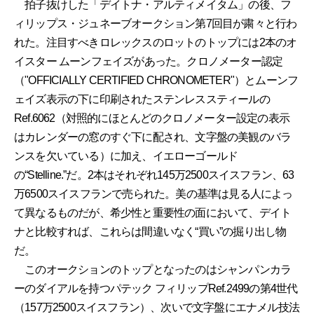
拍子抜けした「デイトナ・アルティメイタム」の後、フ
ィリップス・ジュネーブオークション第7回目が粛々と行わ
れた。注目すべきロレックスのロットのトップには2本のオ
イスター ムーンフェイズがあった。クロノメーター認定
（"OFFICIALLY CERTIFIED CHRONOMETER"）とムーンフ
ェイズ表示の下に印刷されたステンレススティールの
Ref.6062（対照的にほとんどのクロノメーター設定の表示
はカレンダーの窓のすぐ下に配され、文字盤の美観のバラ
ンスを欠いている）に加え、イエローゴールド
の“Stelline.”だ。2本はそれぞれ145万2500スイスフラン、63
万6500スイスフランで売られた。美の基準は見る人によっ
て異なるものだが、希少性と重要性の面において、デイト
ナと比較すれば、これらは間違いなく“買い”の掘り出し物
だ。
このオークションのトップとなったのはシャンパンカラ
ーのダイアルを持つパテック フィリップRef.2499の第4世代
（157万2500スイスフラン）、次いで文字盤にエナメル技法