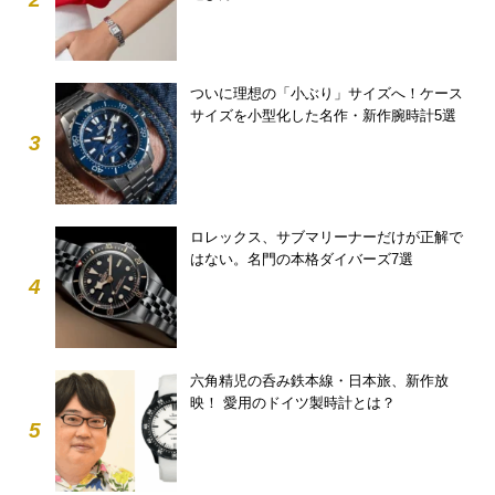
ついに理想の「小ぶり」サイズへ！ケース
サイズを小型化した名作・新作腕時計5選
3
ロレックス、サブマリーナーだけが正解で
はない。名門の本格ダイバーズ7選
4
六角精児の呑み鉄本線・日本旅、新作放
映！ 愛用のドイツ製時計とは？
5