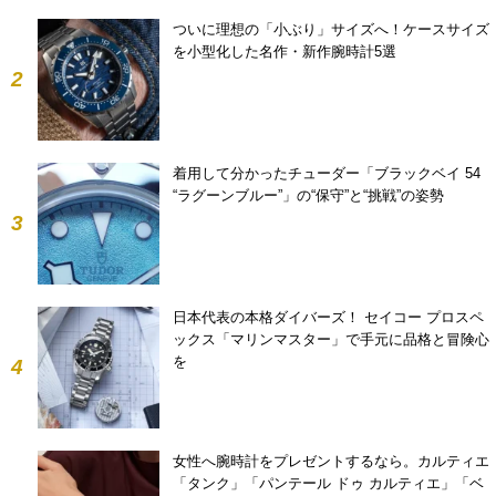
ついに理想の「小ぶり」サイズへ！ケースサイズ
を小型化した名作・新作腕時計5選
2
着用して分かったチューダー「ブラックベイ 54
“ラグーンブルー”」の“保守”と“挑戦”の姿勢
3
日本代表の本格ダイバーズ！ セイコー プロスペ
ックス「マリンマスター」で手元に品格と冒険心
を
4
女性へ腕時計をプレゼントするなら。カルティエ
「タンク」「パンテール ドゥ カルティエ」「ベ