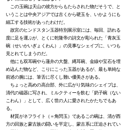
この玉碗は天山の彼方からもたらされた物だそうで、と
いうことは中央アジアでは古くから硬玉を、いかようにも
細工する技術があったわけだ。
故宮のヒンドスタン玉器特別展示室には、毎回、訪れる
度に足を運ぶが、とくに乾隆帝の詩文が彫られた「青灰玉
碗（せいかいぎょくわん）」の見事なシェイプに、いつも
見とれてしまうのだ。
他にも双耳碗やら蓮弁の大盤、縄耳碗、金線や宝石を埋
め込んだ物など、こりにこった玉器があるが、最も単純な
前述の腕には、筆舌に尽くし難い優美さがある。
ちょっと高めの高台部、外に広がり気味のシェイプは、
清代の磁器に写され、ミルクティーを飲む「奶子碗（ない
こわん）」として、広く世の人に愛されたかたちでもあ
る。
材質がネフライト（＝角閃玉）であるこの碗は、清が西
方の回族と蒙古族の闘いを平定し、蒙古系に圧迫されてい