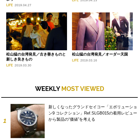
LIFE
2019.04.13
LIFE
2019.04.27
松山猛の台湾発見／古き善きものと
松山猛の台湾発見／オーダー天国
新しき良きもの
LIFE
2019.03.16
LIFE
2019.03.30
WEEKLY
MOST VIEWED
新しくなったグランドセイコー「エボリューショ
ン9 コレクション」Ref.SLGB015の着用レビュー
から製品の“価値”を考える
1