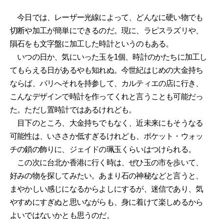
今日では、レーザー光線によって、どんなに硬い物でも
切断や加工が簡単にできるのだ。現に、ラピスラズリや、
隕石をも文字盤に加工した時計というのもある。
いつの日か、気にいった玉を1個、時計のかたちに加工し
てもらえる日があるやも知れぬ。今世紀はじめの大金持ち
ならば、パリへそれを持参して、カルティエの店に行き、
こんなデザインで時計を作ってくれと言うことも可能だっ
た。ただし置時計ではあるけれども。
目下のところ、大金持ちでもなく、近未来にもそうなる
可能性は、いささか低すぎるけれども、ポケット・ウォッ
チの鎖の飾りに、ジェイドの珮玉くらいはつけられる。
この次に台北か香港に行く時は、ぜひ玉の市を歩いて、
好みの物を探してみたい。あまり石の神秘などと言うと、
まやかしい感じになるからよしにするが、迷信であり、気
やすめにすぎぬと思いながらも、身に着けて楽しめるから
よいではないかとも思うのだ。