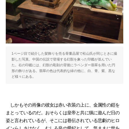
1ページ目で紹介した髪飾りを売る骨董品屋で松山氏が同じときに撮
影した写真。中国の伝説で登場する幻獣を象った印鑑が並んでい
た。右の印鑑には、幻獣の彫刻の背後にラベンダー翡翠を用いた円
形の飾りがある。翡翠の色は代表的な緑の他に、白、青、紫、黒な
ど様々にある。
しかもその肖像の彼女は赤い衣装の上に、金属性の鎧を
まとっているのだ。おそらくは皇帝と共に猟に遊んだ日の
姿と言われているが、そこには巷伝されている悲劇のヒロ
インらしさはなく、むしろ皇の愛妃として、気ままに世を