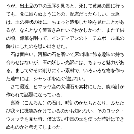
うが、出土品の中の玉豚を見ると、死して黄泉の国に行っ
ても、食に困らぬようにとの、配慮だったらしい。玉豚
は、玉の棒状の物に、ちょっと造形した物を見たことがあ
るが、なんとなく箸置きみたいでおかしかった。また子供
の頃、鉛筆を削って、インディアンのトーテムポール風の
飾りにしたのを思い出させた。
石は面白い。河原の石を磨いて床の間に飾る趣味の持ち
合わせはないが、玉の妖しい光沢には、ちょっと魅力があ
る。ましてやその削りにくい素材で、いろいろな物を作っ
た連中には、シャッポをぬぐ他はない。
さて最近、ヒマラヤ産の大理石を素材にした、腕時計が
作られて話題になっている。
崑崙（こんろん）の石は、時計のかたちとなり、ふたた
び我々に微笑みかけているのかも知れない。そのロック・
ウォッチを見た時、僕は古い中国の玉を使った時計はでき
ぬものかと考えてしまった。