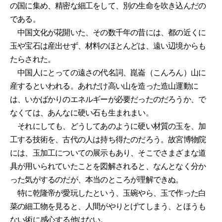
の国に集め、精密な細工をして、別の生命を吹き込んだの
である。
中国文化が花開いた、その数千年の昔には、都の近くに
玉や宝石は産出せず、材料のほとんどは、遠い辺境からも
たらされた。
中国人にとっての遠さの代名詞、崑崙（こんろん）山に
産するといわれる。あれだけ高い山を造った造山運動に
は、いかばかりのエネルギーが必要だったのだろうか、で
なくては、あんなに硬い石も生まれまい。
それにしても、どうしてあのように硬い材質の玉を、加
工する技術を、古代の人は持ち得たのだろう。故宮博物院
には、玉加工についての展示もあり、そこでさまざまな道
具が用いられていたことを図解されると、なんとなく分か
った気がするのだが、本当のところが理解できぬ。
特に乾隆帝が愛玩したという、玉碗やら、玉で作った白
菜の細工物を見ると、人間がやりとげてしまう、とほうも
ない術に感心する他はない。