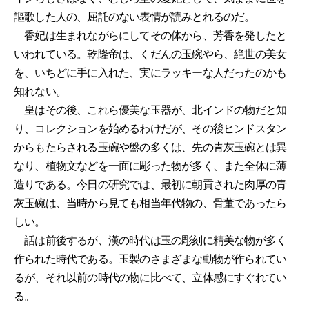
謳歌した人の、屈託のない表情が読みとれるのだ。
香妃は生まれながらにしてその体から、芳香を発したと
いわれている。乾隆帝は、くだんの玉碗やら、絶世の美女
を、いちどに手に入れた、実にラッキーな人だったのかも
知れない。
皇はその後、これら優美な玉器が、北インドの物だと知
り、コレクションを始めるわけだが、その後ヒンドスタン
からもたらされる玉碗や盤の多くは、先の青灰玉碗とは異
なり、植物文などを一面に彫った物が多く、また全体に薄
造りである。今日の研究では、最初に朝貢された肉厚の青
灰玉碗は、当時から見ても相当年代物の、骨董であったら
しい。
話は前後するが、漢の時代は玉の彫刻に精美な物が多く
作られた時代である。玉製のさまざまな動物が作られてい
るが、それ以前の時代の物に比べて、立体感にすぐれてい
る。