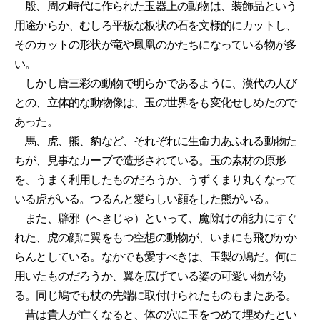
殷、周の時代に作られた玉器上の動物は、装飾品という
用途からか、むしろ平板な板状の石を文様的にカットし、
そのカットの形状が竜や鳳凰のかたちになっている物が多
い。
しかし唐三彩の動物で明らかであるように、漢代の人び
との、立体的な動物像は、玉の世界をも変化せしめたので
あった。
馬、虎、熊、豹など、それぞれに生命力あふれる動物た
ちが、見事なカーブで造形されている。玉の素材の原形
を、うまく利用したものだろうか、うずくまり丸くなって
いる虎がいる。つるんと愛らしい顔をした熊がいる。
また、辟邪（へきじゃ）といって、魔除けの能力にすぐ
れた、虎の顔に翼をもつ空想の動物が、いまにも飛びかか
らんとしている。なかでも愛すべきは、玉製の鳩だ。何に
用いたものだろうか、翼を広げている姿の可愛い物があ
る。同じ鳩でも杖の先端に取付けられたものもまたある。
昔は貴人が亡くなると、体の穴に玉をつめて埋めたとい