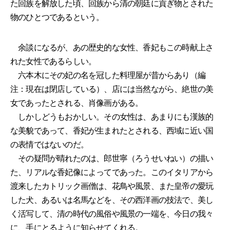
た回族を解放した頃、回族から清の朝廷に貢ぎ物とされた
物のひとつであるという。
余談になるが、あの歴史的な女性、香妃もこの時献上さ
れた女性であるらしい。
六本木にその妃の名を冠した料理屋が昔からあり（編
注：現在は閉店している）、店には当然ながら、絶世の美
女であったとされる、肖像画がある。
しかしどうもおかしい。その女性は、あまりにも漢族的
な美貌であって、香妃が生まれたとされる、西域に近い国
の表情ではないのだ。
その疑問が晴れたのは、郎世寧（ろうせいねい）の描い
た、リアルな香妃像によってであった。このイタリアから
渡来したカトリック画僧は、花鳥や風景、また皇帝の愛玩
した犬、あるいは名馬などを、その西洋画の技法で、美し
く活写して、清の時代の風俗や風景の一端を、今日の我々
に、手にとるように知らせてくれる。