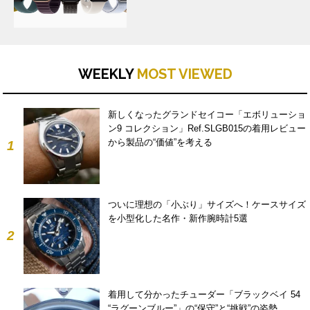
WEEKLY
MOST VIEWED
新しくなったグランドセイコー「エボリューショ
ン9 コレクション」Ref.SLGB015の着用レビュー
から製品の“価値”を考える
1
ついに理想の「小ぶり」サイズへ！ケースサイズ
を小型化した名作・新作腕時計5選
2
着用して分かったチューダー「ブラックベイ 54
“ラグーンブルー”」の“保守”と“挑戦”の姿勢