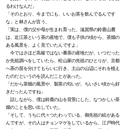
るわけなんだ」
「そのとおり、今までにも、いいお茶を飲んでるんです
な」と林さんが言う。
「実は、僕の父や母が生まれ育った、滋賀県の鈴鹿山麓
は、近江茶という茶の産地で、僕も子供の頃から、茶畑の
ある風景を、よく見ていたんですよ」
今ではさほど高級ではない番茶の産地だが、いつだった
か先祖調べをしていたら、松山家の先祖のひとりが、京都
へ茶の苗を分けてもらいに行き、土山の山辺にそれを植え
たのだというのを読んだことがあった。
「だから茶畑の風景や、製茶の匂いが、ちいさい頃から好
きだったんですね」
話しながら、僕は鈴鹿の山を背景にした、なつかしい茶
畑のことを思い出していた。
「そして、うちに代々つたわっている、御先祖の絵がある
んですが、その人はチョンマゲをしているから、江戸時代