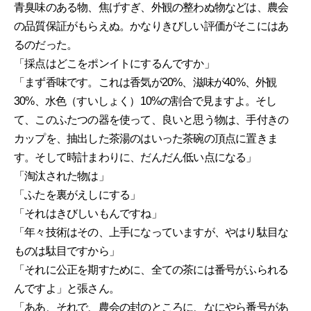
青臭味のある物、焦げすぎ、外観の整わぬ物などは、農会
の品質保証がもらえぬ。かなりきびしい評価がそこにはあ
るのだった。
「採点はどこをポンイトにするんですか」
「まず香味です。これは香気が20%、滋味が40%、外観
30%、水色（すいしょく）10%の割合で見ますよ。そし
て、このふたつの器を使って、良いと思う物は、手付きの
カップを、抽出した茶湯のはいった茶碗の頂点に置きま
す。そして時計まわりに、だんだん低い点になる」
「淘汰された物は」
「ふたを裏がえしにする」
「それはきびしいもんですね」
「年々技術はその、上手になっていますが、やはり駄目な
ものは駄目ですから」
「それに公正を期すために、全ての茶には番号がふられる
んですよ」と張さん。
「ああ、それで、農会の封のところに、なにやら番号があ