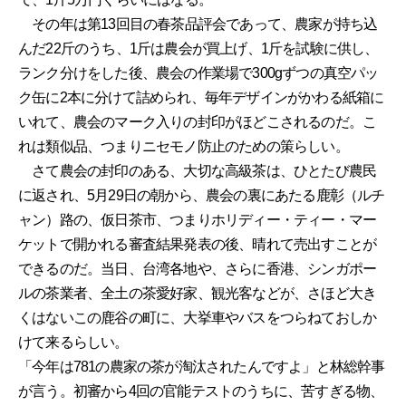
その年は第13回目の春茶品評会であって、農家が持ち込
んだ22斤のうち、1斤は農会が買上げ、1斤を試験に供し、
ランク分けをした後、農会の作業場で300gずつの真空パッ
ク缶に2本に分けて詰められ、毎年デザインがかわる紙箱に
いれて、農会のマーク入りの封印がほどこされるのだ。こ
れは類似品、つまりニセモノ防止のための策らしい。
さて農会の封印のある、大切な高級茶は、ひとたび農民
に返され、5月29日の朝から、農会の裏にあたる鹿彰（ルチ
ャン）路の、仮日茶市、つまりホリディー・ティー・マー
ケットで開かれる審査結果発表の後、晴れて売出すことが
できるのだ。当日、台湾各地や、さらに香港、シンガポー
ルの茶業者、全土の茶愛好家、観光客などが、さほど大き
くはないこの鹿谷の町に、大挙車やバスをつらねておしか
けて来るらしい。
「今年は781の農家の茶が淘汰されたんですよ」と林総幹事
が言う。初審から4回の官能テストのうちに、苦すぎる物、