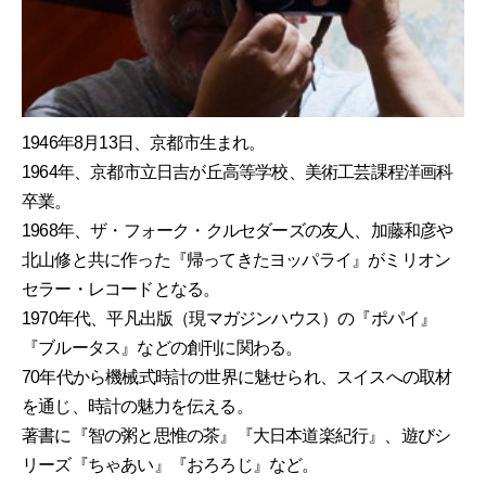
1946年8月13日、京都市生まれ。
1964年、京都市立日吉が丘高等学校、美術工芸課程洋画科
卒業。
1968年、ザ・フォーク・クルセダーズの友人、加藤和彦や
北山修と共に作った『帰ってきたヨッパライ』がミリオン
セラー・レコードとなる。
1970年代、平凡出版（現マガジンハウス）の『ポパイ』
『ブルータス』などの創刊に関わる。
70年代から機械式時計の世界に魅せられ、スイスへの取材
を通じ、時計の魅力を伝える。
著書に『智の粥と思惟の茶』『大日本道楽紀行』、遊びシ
リーズ『ちゃあい』『おろろじ』など。