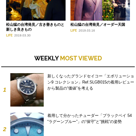
松山猛の台湾発見／古き善きものと
松山猛の台湾発見／オーダー天国
新しき良きもの
LIFE
2019.03.16
LIFE
2019.03.30
WEEKLY
MOST VIEWED
新しくなったグランドセイコー「エボリューショ
ン9 コレクション」Ref.SLGB015の着用レビュー
から製品の“価値”を考える
1
着用して分かったチューダー「ブラックベイ 54
“ラグーンブルー”」の“保守”と“挑戦”の姿勢
2