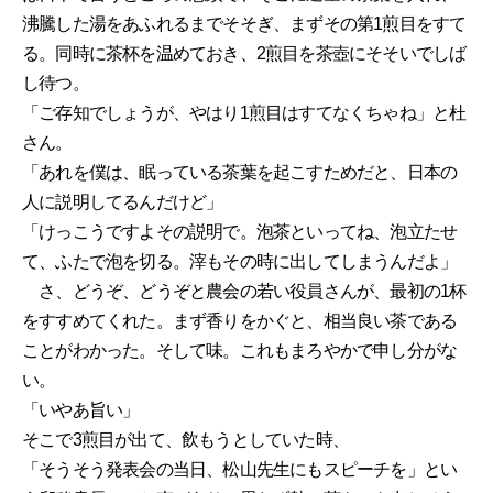
沸騰した湯をあふれるまでそそぎ、まずその第1煎目をすて
る。同時に茶杯を温めておき、2煎目を茶壺にそそいでしば
し待つ。
「ご存知でしょうが、やはり1煎目はすてなくちゃね」と杜
さん。
「あれを僕は、眠っている茶葉を起こすためだと、日本の
人に説明してるんだけど」
「けっこうですよその説明で。泡茶といってね、泡立たせ
て、ふたで泡を切る。滓もその時に出してしまうんだよ」
さ、どうぞ、どうぞと農会の若い役員さんが、最初の1杯
をすすめてくれた。まず香りをかぐと、相当良い茶である
ことがわかった。そして味。これもまろやかで申し分がな
い。
「いやあ旨い」
そこで3煎目が出て、飲もうとしていた時、
「そうそう発表会の当日、松山先生にもスピーチを」とい