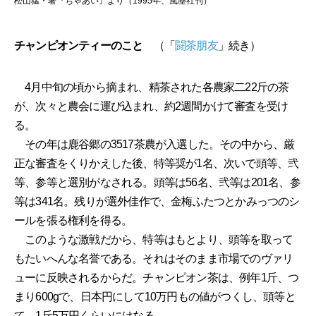
松山猛・著『ちゃあい』より（1995年、風塵社刊）
チャンピオンティーのこと
（「
闘茶朋友
」続き）
4月中旬の頃から摘まれ、精茶された各農家二22斤の茶
が、次々と農会に運び込まれ、約2週間かけて審査を受け
る。
その年は鹿谷郷の3517茶農が入選した。その中から、厳
正な審査をくりかえした後、特等奨が1名、次いで頭等、弐
等、参等と選別がなされる。頭等は56名、弐等は201名、参
等は341名。残りが選外佳作で、金梅ふたつとかみっつのシ
ールを張る権利を得る。
このような激戦だから、特等はもとより、頭等を取って
もたいへんな名誉である。それはそのまま市場でのヴァリ
ューに反映されるからだ。チャンピオン茶は、例年1斤、つ
まり600gで、日本円にして10万円もの値がつくし、頭等と
て、1斤5万円くらいにはなる。