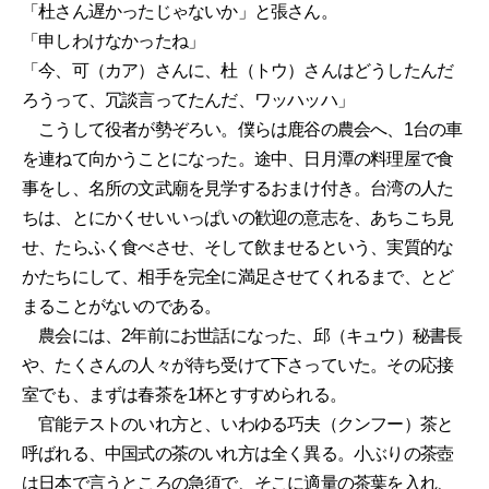
「杜さん遅かったじゃないか」と張さん。
「申しわけなかったね」
「今、可（カア）さんに、杜（トウ）さんはどうしたんだ
ろうって、冗談言ってたんだ、ワッハッハ」
こうして役者が勢ぞろい。僕らは鹿谷の農会へ、1台の車
を連ねて向かうことになった。途中、日月潭の料理屋で食
事をし、名所の文武廟を見学するおまけ付き。台湾の人た
ちは、とにかくせいいっぱいの歓迎の意志を、あちこち見
せ、たらふく食べさせ、そして飲ませるという、実質的な
かたちにして、相手を完全に満足させてくれるまで、とど
まることがないのである。
農会には、2年前にお世話になった、邱（キュウ）秘書長
や、たくさんの人々が待ち受けて下さっていた。その応接
室でも、まずは春茶を1杯とすすめられる。
官能テストのいれ方と、いわゆる巧夫（クンフー）茶と
呼ばれる、中国式の茶のいれ方は全く異る。小ぶりの茶壺
は日本で言うところの急須で、そこに適量の茶葉を入れ、