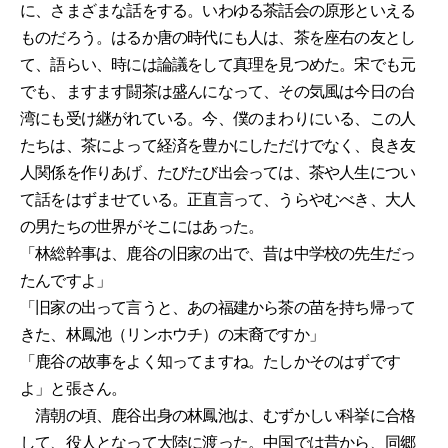
に、さまざまな話をする。いわゆる茶話会の原形といえる
ものだろう。はるか唐の時代にも人は、茶を座右の友とし
て、語らい、時には論議をして真理を見つめた。宋でも元
でも、ますます闘茶は盛んになって、その気風は今日の台
湾にも受け継がれている。今、僕のまわりにいる、この人
たちは、茶によって経済を豊かにしただけでなく、良き友
人関係を作りあげ、たびたび出会っては、茶や人生につい
て話をはずませている。正直言って、うらやむべき、大人
の男たちの世界がそこにはあった。
「林総幹事は、鹿谷の旧家の出で、昔は中学校の先生だっ
たんですよ」
「旧家の出って言うと、あの福建から茶の苗を持ち帰って
きた、林鳳池（リンホウチ）の末裔ですか」
「鹿谷の故事をよく知ってますね。たしかそのはずです
よ」と張さん。
清朝の頃、鹿谷出身の林鳳池は、むずかしい科挙に合格
して、役人となって大陸に渡った。中国では昔から、同郷