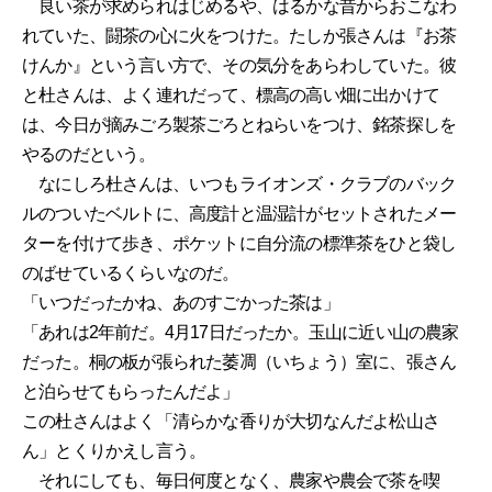
良い茶が求められはじめるや、はるかな昔からおこなわ
れていた、闘茶の心に火をつけた。たしか張さんは『お茶
けんか』という言い方で、その気分をあらわしていた。彼
と杜さんは、よく連れだって、標高の高い畑に出かけて
は、今日が摘みごろ製茶ごろとねらいをつけ、銘茶探しを
やるのだという。
なにしろ杜さんは、いつもライオンズ・クラブのバック
ルのついたベルトに、高度計と温湿計がセットされたメー
ターを付けて歩き、ポケットに自分流の標準茶をひと袋し
のばせているくらいなのだ。
「いつだったかね、あのすごかった茶は」
「あれは2年前だ。4月17日だったか。玉山に近い山の農家
だった。桐の板が張られた萎凋（いちょう）室に、張さん
と泊らせてもらったんだよ」
この杜さんはよく「清らかな香りが大切なんだよ松山さ
ん」とくりかえし言う。
それにしても、毎日何度となく、農家や農会で茶を喫