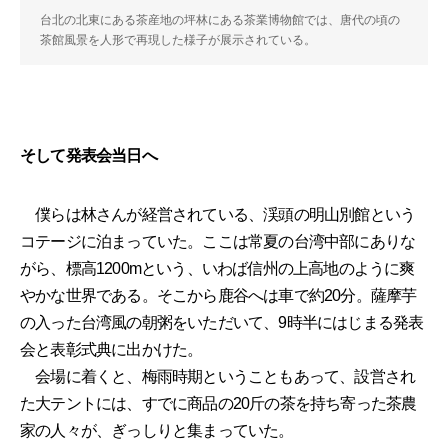
台北の北東にある茶産地の坪林にある茶業博物館では、唐代の頃の
茶館風景を人形で再現した様子が展示されている。
そして発表会当日へ
僕らは林さんが経営されている、渓頭の明山別館という
コテージに泊まっていた。ここは常夏の台湾中部にありな
がら、標高1200mという、いわば信州の上高地のように爽
やかな世界である。そこから鹿谷へは車で約20分。薩摩芋
の入った台湾風の朝粥をいただいて、9時半にはじまる発表
会と表彰式典に出かけた。
会場に着くと、梅雨時期ということもあって、設営され
た大テントには、すでに商品の20斤の茶を持ち寄った茶農
家の人々が、ぎっしりと集まっていた。