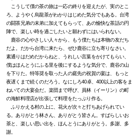
こうして僕の茶の旅は一応の終りを迎えたが、実のとこ
ろ、ようやく烏龍茶がわかりはじめた気分でもある。台湾
の闘茶兄弟の末弟に加えてもらって、あの愉快な茶話の円
陣で、楽しい時を過ごしたいと願わずにはいられない。
鹿谷の心やさしい人々から、もう僕たちは本物の友だち
だよ。だから台湾に来たら、ぜひ鹿谷に立ち寄りなさい。
素通りはだめだからねと、うれしい言葉をかけてもらい、
僕はほんとうにふる里を後にするような気分で、鹿谷の山
を下りた。特等奨を取った人の庭先の祝賀の宴は、もっと
夜遅くまで続くのだろう。なにしろ40卓、400以上の客をま
ねいての大宴会だ。楽団まで呼び、員林（イーリン）の町
の海鮮料理店が出張して料理をたっぷり作る。
ふりかえる村の上に、花火が次々と打ちあげられてい
る。ありがとう林さん、ありがとう皆さん。すばらしいお
茶と、楽しい思い出を、ほんとうにありがとう。多謝、多
謝。