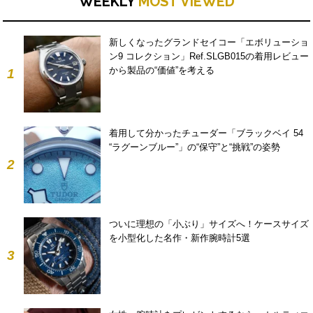
WEEKLY
MOST VIEWED
新しくなったグランドセイコー「エボリューショ
ン9 コレクション」Ref.SLGB015の着用レビュー
から製品の“価値”を考える
1
着用して分かったチューダー「ブラックベイ 54
“ラグーンブルー”」の“保守”と“挑戦”の姿勢
2
ついに理想の「小ぶり」サイズへ！ケースサイズ
を小型化した名作・新作腕時計5選
3