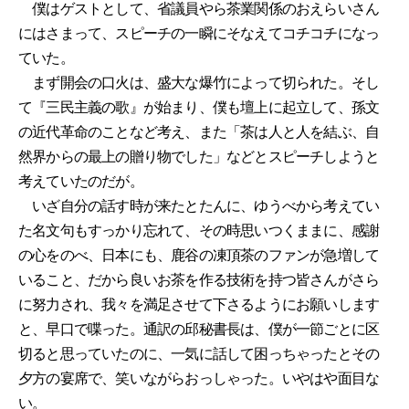
僕はゲストとして、省議員やら茶業関係のおえらいさん
にはさまって、スピーチの一瞬にそなえてコチコチになっ
ていた。
まず開会の口火は、盛大な爆竹によって切られた。そし
て『三民主義の歌』が始まり、僕も壇上に起立して、孫文
の近代革命のことなど考え、また「茶は人と人を結ぶ、自
然界からの最上の贈り物でした」などとスピーチしようと
考えていたのだが。
いざ自分の話す時が来たとたんに、ゆうべから考えてい
た名文句もすっかり忘れて、その時思いつくままに、感謝
の心をのべ、日本にも、鹿谷の凍頂茶のファンが急増して
いること、だから良いお茶を作る技術を持つ皆さんがさら
に努力され、我々を満足させて下さるようにお願いします
と、早口で喋った。通訳の邱秘書長は、僕が一節ごとに区
切ると思っていたのに、一気に話して困っちゃったとその
夕方の宴席で、笑いながらおっしゃった。いやはや面目な
い。