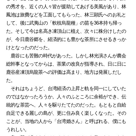
の秀才を、近くの人々皆が援助してあげる美風があり、林
鳳池は旅費などを工面してもらった、林三顕氏へのお礼と
して、後に武夷山の「軟枝烏龍種」の苗を36本持ち帰っ
た。そして今は名高き凍頂山に植え、次々に株分けしたの
が、今日鹿谷郷を、経済的にも豊かな茶所にさせるきっか
けとなったのだった。
鹿谷にも苦難の時代があった。しかし林光演さんが農会
総幹事となってからは、茶業の改良が指導され、日に日に
鹿谷産凍頂烏龍茶への評価は高まり、地方は発展しだし
た。
それはちょうど、台湾経済の上昇と軌を同一にしていた
のではなかったろうか。人々のふところに余裕ができ、伝
統的な茶芸へ、人々を駆りたてたのだった。もともと自給
自足できる麗しの島が、更に住み良く楽しくなった。その
ことが、当地の人から「台湾婚さん」と呼ばれる、僕にも
うれしい。