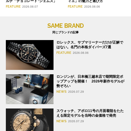
ルチ「チョコレート･ジェムズ」
ィエ」の魅力と選び方
FEATURE
FEATURE
2026.08.07
2026.08.06
SAME BRAND
同じブランドの記事
ロレックス、サブマリーナーだけが正解で
はない。名門の本格ダイバーズ7選
FEATURE
2026.08.06
ロンジンが、日本橋三越本店で期間限定ポ
ップアップを開催！ 2026年新作モデルが
勢ぞろい
NEWS
2026.07.29
スウォッチ、アポロ11号の月面着陸をたた
える限定モデルを当時の金価格で発売
NEWS
2026.07.29