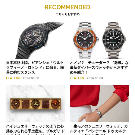
RECOMMENDED
こちらもおすすめ
日本本格上陸。ビアンシェ「ウルト
オメガ？ チューダー？ 〝激戦〟な
ラフィーノ・ロトンド」に宿る、限
最新ダイバーズウォッチからおすす
界に挑むスタンス
めを紹介！
FEATURE
FEATURE
2026.08.08
2026.08.08
ハイジュエリーウォッチのように心
一生モノのジュエリーウォッチ。カ
揺さぶられる手土産を。ブルガリ ド
ルティエ「パンテール ドゥ カルテ