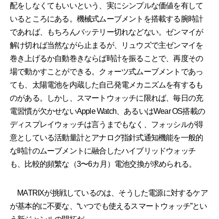
配をしなくてもいいという、実にシンプルな価値を有して
いるところにある。機械式ムーブメントを搭載する腕時計
であれば、もちろんバッテリー切れなどない。ゼンマイが
解け切れば当然ながら止まるが、リュウズで主ゼンマイを
巻き上げるか自動巻きならば時計を振ることで、再度その
場で動かすことができる。クォーツ式ムーブメントであっ
ても、太陽電池を内蔵した自己発電メカニズムを有するも
のがある。しかし、スマートウォッチに限れば、毎日の充
電習慣が欠かせないApple Watch、あるいはWear OS搭載の
ディスプレイウォッチは言うまでもなく、フォッシルが得
意としている活動量計とアナログ指針式通知機能を一般的
な時計のムーブメントに融合したハイブリッドウォッチ
も、比較的頻繁な（3〜6カ月）電池交換が求められる。
MATRIXが挑戦しているのは、そうした電源に対するケア
が基本的に不要な、“いつでも使えるスマートウォッチ”とい