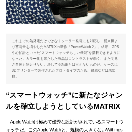
これまでの熱発電だけではなくソーラー発電にも対応し、従来機よ
り蓄電量を増やしたMATRIXの新作「PowerWatch 2」。結果、GPS
や心拍計といった“スマートウォッチらしい機能”を搭載できるように
なった。カラー化を果たした液晶はコントラストが弱く、また明る
さ自体も物足りない。決して高精細とは言えないものだ。ケースは
3Dプリンターで製作されたプロトタイプのため、質感などは未知
数。
“スマートウォッチ”に新たなジャン
ルを確立しようとしているMATRIX
Apple Watchは極めて優秀な設計がされているスマートウ
ォッチだ。このApple Watchと、規模の大きくないWithings