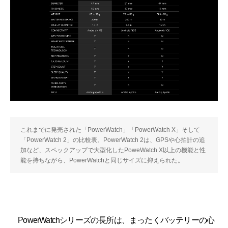
これまでに発売された「PowerWatch」「PowerWatch X」そして
「PowerWatch 2」の比較表。PowerWatch 2は、GPSや心拍計の追
加など、スペックアップで大型化したPoweWatch X以上の機能と性
能を持ちながら、PowerWatchと同じサイズに抑えられた。
PowerWatchシリーズの長所は、まったくバッテリーの心