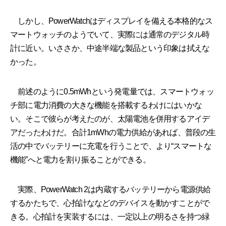
しかし、PowerWatchはディスプレイを備える本格的なス
マートウォッチのようでいて、実際には通常のデジタル時
計に近い。いささか、中途半端な製品という印象は拭えな
かった。
前述のように0.5mWhという発電量では、スマートウォッ
チ部に電力消費の大きな機能を搭載するわけにはいかな
い。そこで彼らが考えたのが、太陽電池を併用するアイデ
アだったわけだ。合計1mWhの電力供給があれば、普段の生
活の中でバッテリーに充電を行うことで、より“スマートな
機能”へと電力を割り振ることができる。
実際、PowerWatch 2は内蔵するバッテリーから電源供給
するかたちで、心拍計ななどのデバイスを動かすことがで
きる。心拍計を実装するには、一定以上の明るさを持つ緑