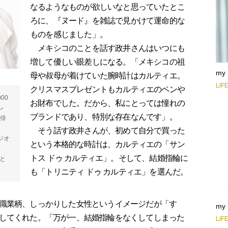
なるようなものが欲しいなと思っていたとこ
ろに、『ヌード』を雑誌で見かけて運命的な
ものを感じました」。
メキシコのことを話す政井さんはいつにも
増して優しい眼差しになる。「メキシコの祖
my
母や叔母が着けていた腕時計はカルティエ。
LIF
クリスマスプレゼントもカルティエのペンや
00
お財布でした。だから、私にとっては憧れの
レ
ブランドであり、特別な存在なんです」。
に俳
そう話す政井さんが、初めて自分で買った
ジオ
という本格的な時計は、カルティエの「サン
トス ドゥ カルティエ」。そして、結婚指輪に
と
も「トリニティ ドゥ カルティエ」を選んだ。
職業柄、しっかりした女性というイメージだが「す
my
してくれた。「万が一、結婚指輪をなくしてしまった
LIF